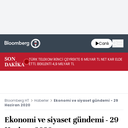
Canlı
SON
TÜRK TELEKOM İKİNCİ ÇEYREKTE 6 MİLYAR TL NET KAR ELDE
AB
DAKİKA
ETTİ; BEKLENTİ 4,9 MİLYAR TL
İR
Bloomberg HT
Haberler
Ekonomi ve siyaset gündemi - 29
Haziran 2020
Ekonomi ve siyaset gündemi - 29