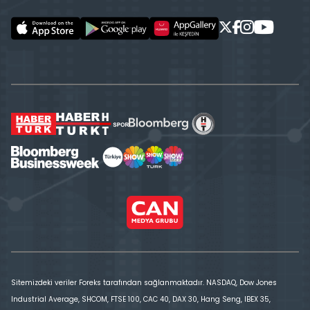
Sitemizdeki veriler Foreks tarafından sağlanmaktadır. NASDAQ, Dow Jones
Industrial Average, SHCOM, FTSE 100, CAC 40, DAX 30, Hang Seng, IBEX 35,