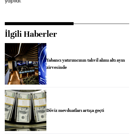
yapıldı.
İlgili Haberler
Yabancı yatırımcının tahvil alımı altı ayın
zirvesinde
Döviz mevduatları artışa geçti