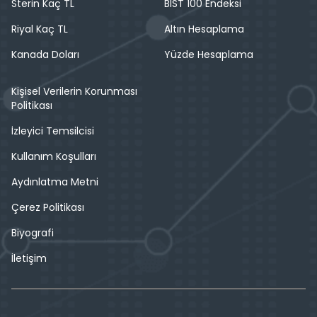
Sterin Kaç TL
BIST 100 Endeksi
Riyal Kaç TL
Altın Hesaplama
Kanada Doları
Yüzde Hesaplama
Kişisel Verilerin Korunması
Politikası
İzleyici Temsilcisi
Kullanım Koşulları
Aydınlatma Metni
Çerez Politikası
Biyografi
İletişim