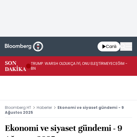
Canlı
SON
TRUMP: WARSH OLDUKÇA İYİ, ONU ELEŞTİRMEYECEĞİM -
TR
DAKİKA
BN
KA
Bloomberg HT
Haberler
Ekonomi ve siyaset gündemi - 9
Ağustos 2025
Ekonomi ve siyaset gündemi - 9