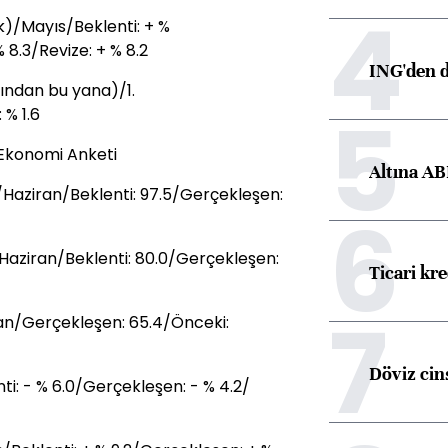
4
ık)/Mayıs/Beklenti: + %
 8.3/Revize: + % 8.2
ING'den d
şından bu yana)/1.
5
% 1.6
 Ekonomi Anketi
Altına AB
/Haziran/Beklenti: 97.5/Gerçekleşen:
6
Haziran/Beklenti: 80.0/Gerçekleşen:
Ticari kr
7
an/Gerçekleşen: 65.4/Önceki:
Döviz cins
ti: - % 6.0/Gerçekleşen: - % 4.2/