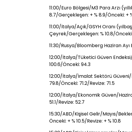
11:00/Euro Bölgesi/M3 Para Arzı (yıll
8.7/Gerçekleşen: + % 8.9/Önceki: + %
11:00/İtalya/Açık/GSYH Oranı (yılba
Çeyrek/Gerçekleşen: % 10.8/Önceki: 
11:30/Rusya/Bloomberg Haziran Ayı
12:00/İtalya/Tüketici Güven Endeksi
100.6/Önceki: 94.3
12:00/İtalya/İmalat Sektörü Güveni/
79.8/Önceki: 71.2/Revize: 71.5
12:00/İtalya/Ekonomik Güven/Hazir
51.1/Revize: 52.7
15:30/ABD/Kişisel Gelir/Mayıs/Beklen
Önceki: + % 10.5/Revize: + % 10.8