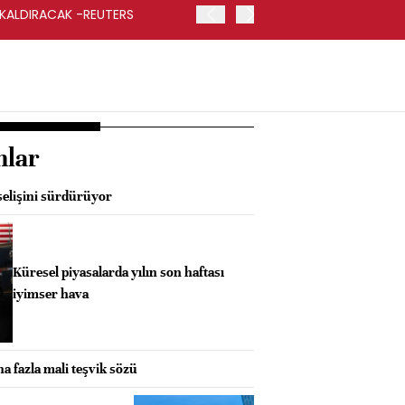
 KALDIRACAK -REUTERS
ABD DIŞİŞLERİ BAKANLIĞI
UYGULANACAK
nlar
elişini sürdürüyor
Küresel piyasalarda yılın son haftası
iyimser hava
a fazla mali teşvik sözü