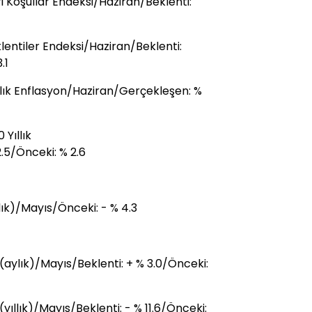
i Koşullar Endeksi/Haziran/Beklenti:
lentiler Endeksi/Haziran/Beklenti:
.1
ıllık Enflasyon/Haziran/Gerçekleşen: %
Yıllık
.5/Önceki: % 2.6
lık)/Mayıs/Önceki: - % 4.3
aylık)/Mayıs/Beklenti: + % 3.0/Önceki:
ıllık)/Mayıs/Beklenti: - % 11.6/Önceki: