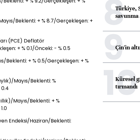
8
/Beklenti: + % 9.2/Gerçekleşen: + %
Türkiye, 
savunma 
ayıs/Beklenti: + % 8.7/Gerçekleşen: +
9
arı (PCE) Deflatör
Çin'in alt
leşen: + % 0.1/Önceki: - % 0.5
ıs/Beklenti: + % 0.5/Gerçekleşen: + %
10
Küresel gı
ylık)/Mayıs/Beklenti: %
tırmandı
 0.4
llık)/Mayıs/Beklenti: + %
1.0
ven Endeksi/Haziran/Beklenti: