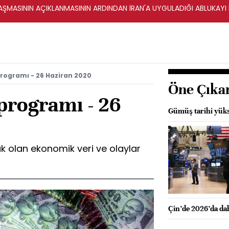
ŞMASININ AÇIKLANMASININ ARDINDAN İRAN'A UYGULADIĞI ABLUKAYI
rogramı - 26 Haziran 2020
Öne Çıka
programı - 26
Gümüş tarihi yüks
k olan ekonomik veri ve olaylar
Çin’de 2026’da dah