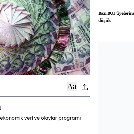
Bazı BOJ üyelerine
düşük
ı
 ekonomik veri ve olaylar programı