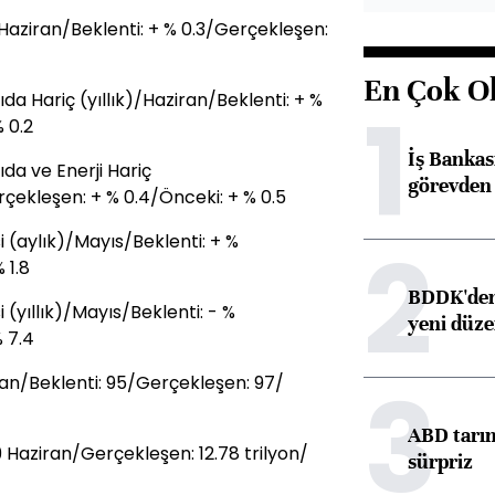
aziran/Beklenti: + % 0.3/Gerçekleşen:
En Çok O
 Hariç (yıllık)/Haziran/Beklenti: + %
1
 0.2
İş Banka
a ve Enerji Hariç
görevden 
erçekleşen: + % 0.4/Önceki: + % 0.5
2
 (aylık)/Mayıs/Beklenti: + %
 1.8
BDDK'den 
(yıllık)/Mayıs/Beklenti: - %
yeni düz
 7.4
3
an/Beklenti: 95/Gerçekleşen: 97/
ABD tarım
 Haziran/Gerçekleşen: 12.78 trilyon/
sürpriz