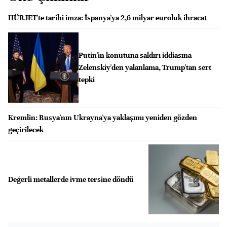
HÜRJET'te tarihi imza: İspanya'ya 2,6 milyar euroluk ihracat
Putin'in konutuna saldırı iddiasına
Zelenskiy'den yalanlama, Trump'tan sert
tepki
Kremlin: Rusya'nın Ukrayna'ya yaklaşımı yeniden gözden
geçirilecek
Değerli metallerde ivme tersine döndü