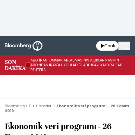
Canlı
ABD, İRAN-UMMAN ANLAŞMASININ AÇIKLANMASININ
AB
SON
ARDINDAN İRAN'A UYGULADIĞI ABLUKAYI KALDIRACAK -
GE
DAKİKA
REUTERS
UY
Bloomberg HT
Haberler
Ekonomik veri programı - 26 Kasım
2019
Ekonomik veri programı - 26