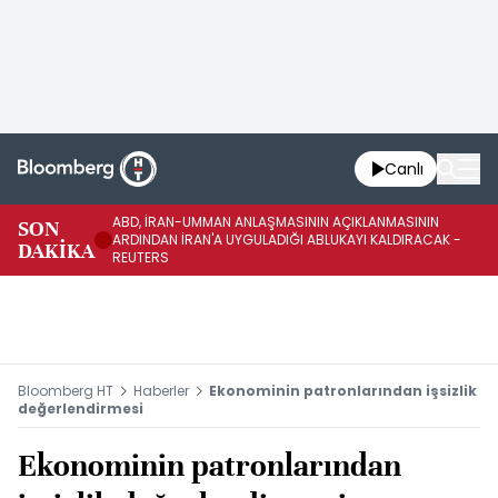
Canlı
ABD, İRAN-UMMAN ANLAŞMASININ AÇIKLANMASININ
AB
SON
ARDINDAN İRAN'A UYGULADIĞI ABLUKAYI KALDIRACAK -
GE
DAKİKA
REUTERS
UY
Bloomberg HT
Haberler
Ekonominin patronlarından işsizlik
değerlendirmesi
Ekonominin patronlarından