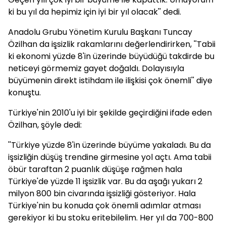
ki bu yıl da hepimiz için iyi bir yıl olacak'' dedi.
Anadolu Grubu Yönetim Kurulu Başkanı Tuncay
Özilhan da işsizlik rakamlarını değerlendirirken, ''Tabii
ki ekonomi yüzde 8'in üzerinde büyüdüğü takdirde bu
neticeyi görmemiz gayet doğaldı. Dolayısıyla
büyümenin direkt istihdam ile ilişkisi çok önemli'' diye
konuştu.
Türkiye'nin 2010'u iyi bir şekilde geçirdiğini ifade eden
Özilhan, şöyle dedi:
''Türkiye yüzde 8'in üzerinde büyüme yakaladı. Bu da
işsizliğin düşüş trendine girmesine yol açtı. Ama tabii
öbür taraftan 2 puanlık düşüşe rağmen hala
Türkiye'de yüzde 11 işsizlik var. Bu da aşağı yukarı 2
milyon 800 bin civarında işsizliği gösteriyor. Hala
Türkiye'nin bu konuda çok önemli adımlar atması
gerekiyor ki bu stoku eritebilelim. Her yıl da 700-800