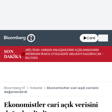
Canlı
ABD, İRAN-UMMAN ANLAŞMASININ AÇIKLANMASININ
AB
SON
ARDINDAN İRAN'A UYGULADIĞI ABLUKAYI KALDIRACAK -
GE
DAKİKA
REUTERS
UY
Bloomberg HT
Haberler
Ekonomistler cari açık verisini
değerlendirdi
Ekonomistler cari açık verisini