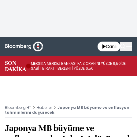
Canlı
SON
MEKSİKA MERKEZ BANKASI FAİZ ORANINI YÜZDE 6,50'DE
OY
DAKİKA
SABİT BIRAKTI; BEKLENTİ YÜZDE 6,50
AÇ
Bloomberg HT
Haberler
Japonya MB büyüme ve enflasyon
tahminlerini düşürecek
Japonya MB büyüme ve