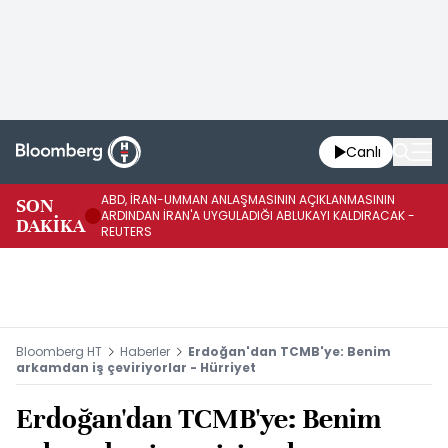
Canlı
ABD, İRAN-UMMAN ANLAŞMASININ AÇIKLANMASININ
AB
SON
ARDINDAN İRAN'A UYGULADIĞI ABLUKAYI KALDIRACAK -
GE
DAKİKA
REUTERS
UY
Bloomberg HT
Haberler
Erdoğan'dan TCMB'ye: Benim
arkamdan iş çeviriyorlar - Hürriyet
Erdoğan'dan TCMB'ye: Benim