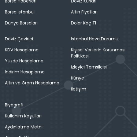
Borsa Haberleri
Döviz Kurları
Borsa İstanbul
Altın Fiyatları
Dünya Borsaları
Dolar Kaç Tl
Döviz Çevirici
İstanbul Hava Durumu
KDV Hesaplama
Kişisel Verilerin Korunması
Politikası
Yüzde Hesaplama
İzleyici Temsilcisi
İndirim Hesaplama
Künye
Altın ve Gram Hesaplama
İletişim
Biyografi
Kullanım Koşulları
Aydınlatma Metni