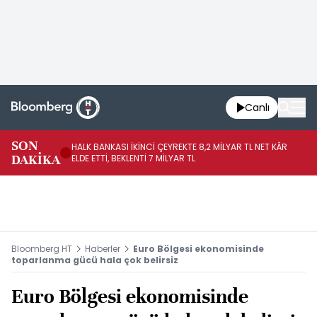
Canlı
SON
HALK BANKASI İKİNCİ ÇEYREKTE 8,2 MİLYAR TL NET KÂR
İŞ
DAKİKA
ELDE ETTİ, BEKLENTİ 7 MİLYAR TL
MÜ
Bloomberg HT
Haberler
Euro Bölgesi ekonomisinde
toparlanma gücü hala çok belirsiz
Euro Bölgesi ekonomisinde