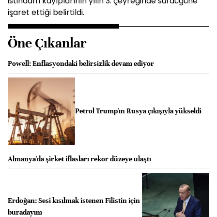
istihdam kayıplarının yılın 3. çeyreğinde sürdüğüne
işaret ettiği belirtildi.
Öne Çıkanlar
Powell: Enflasyondaki belirsizlik devam ediyor
Petrol Trump'ın Rusya çıkışıyla yükseldi
Almanya'da şirket iflasları rekor düzeye ulaştı
Erdoğan: Sesi kısılmak istenen Filistin için
buradayım