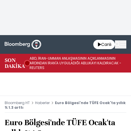
Canlı
ABD, İRAN-UMMAN ANLAŞMASININ AÇIKLANMASININ
AB
SON
ARDINDAN İRAN'A UYGULADIĞI ABLUKAYI KALDIRACAK -
GE
DAKİKA
REUTERS
UY
Bloomberg HT
Haberler
Euro Bölgesi'nde TÜFE Ocak'ta yıllık
% 1.3 arttı
Euro Bölgesi'nde TÜFE Ocak'ta