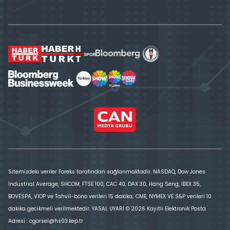
Sitemizdeki veriler Foreks tarafından sağlanmaktadır. NASDAQ, Dow Jones
Industrial Average, SHCOM, FTSE 100, CAC 40, DAX 30, Hang Seng, IBEX 35,
BOVESPA, VİOP ve Tahvil-bono verileri 15 dakika; CME, NYMEX VE S&P verileri 10
dakika gecikmeli verilmektedir. YASAL UYARI © 2026 Kayıtlı Elektronik Posta
Adresi : cgorsel@hs03.kep.tr