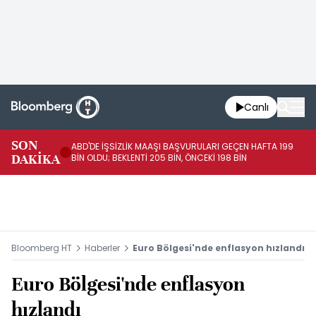
Canlı
SON
ABD'DE İŞSİZLİK MAAŞI BAŞVURULARI GEÇEN HAFTA 199
FE
DAKİKA
BİN OLDU; BEKLENTİ 205 BİN, ÖNCEKİ 198 BİN
İL
Bloomberg HT
Haberler
Euro Bölgesi'nde enflasyon hızlandı
Euro Bölgesi'nde enflasyon
hızlandı