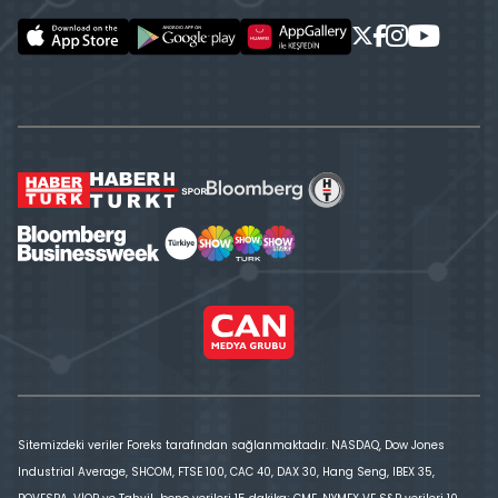
Sitemizdeki veriler Foreks tarafından sağlanmaktadır. NASDAQ, Dow Jones
Industrial Average, SHCOM, FTSE 100, CAC 40, DAX 30, Hang Seng, IBEX 35,