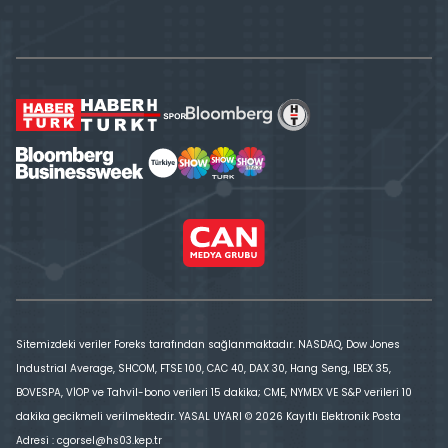
Sitemizdeki veriler Foreks tarafından sağlanmaktadır. NASDAQ, Dow Jones
Industrial Average, SHCOM, FTSE 100, CAC 40, DAX 30, Hang Seng, IBEX 35,
BOVESPA, VİOP ve Tahvil-bono verileri 15 dakika; CME, NYMEX VE S&P verileri 10
dakika gecikmeli verilmektedir. YASAL UYARI © 2026 Kayıtlı Elektronik Posta
Adresi : cgorsel@hs03.kep.tr