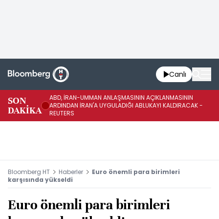
Canlı
ABD, İRAN-UMMAN ANLAŞMASININ AÇIKLANMASININ
AB
SON
ARDINDAN İRAN'A UYGULADIĞI ABLUKAYI KALDIRACAK -
GE
DAKİKA
REUTERS
UY
Bloomberg HT
Haberler
Euro önemli para birimleri
karşısında yükseldi
Euro önemli para birimleri