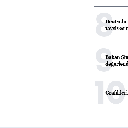
8
Deutsche 
tavsiyesin
9
Bakan Şim
değerlen
10
Grafikle