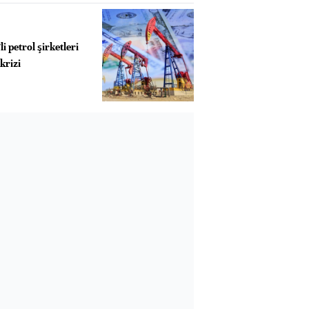
i petrol şirketleri
krizi