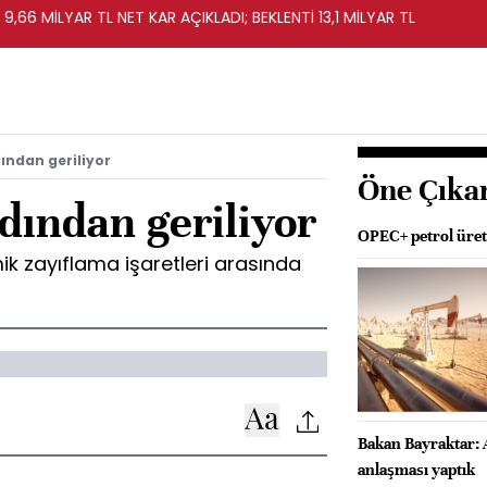
 9,66 MİLYAR TL NET KAR AÇIKLADI; BEKLENTİ 13,1 MİLYAR TL
dından geriliyor
Öne Çıka
rdından geriliyor
OPEC+ petrol üreti
ik zayıflama işaretleri arasında
Bakan Bayraktar: 
anlaşması yaptık