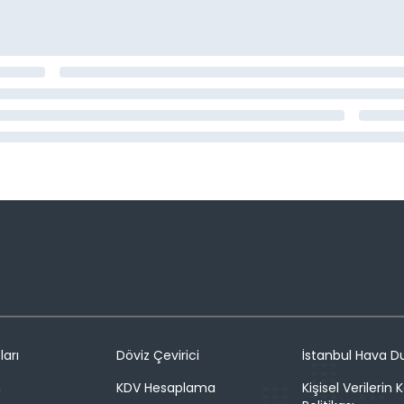
ları
Döviz Çevirici
İstanbul Hava 
n
KDV Hesaplama
Kişisel Verilerin