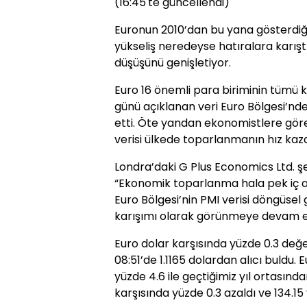
(16:45'te güncellendi)
Euronun 2010’dan bu yana gösterdiği 
yükseliş neredeyse hatıralara karış
düşüşünü genişletiyor.
Euro 16 önemli para biriminin tümü k
günü açıklanan veri Euro Bölgesi’nde
etti. Öte yandan ekonomistlere gör
verisi ülkede toparlanmanın hız kaz
Londra’daki G Plus Economics Ltd. ş
“Ekonomik toparlanma hala pek iç açıc
Euro Bölgesi’nin PMI verisi döngüsel 
karışımı olarak görünmeye devam ed
Euro dolar karşısında yüzde 0.3 değ
08:51’de 1.1165 dolardan alıcı buldu.
yüzde 4.6 ile geçtiğimiz yıl ortasında
karşısında yüzde 0.3 azaldı ve 134.15