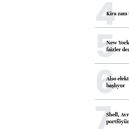
4
Kira zam 
5
New York
faizler d
6
Also elekt
başlıyor
7
Shell, Avr
portföyün