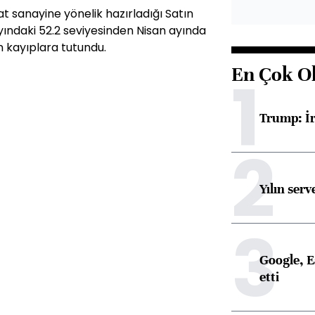
at sanayine yönelik hazırladığı Satın
yındaki 52.2 seviyesinden Nisan ayında
n kayıplara tutundu.
En Çok O
1
Trump: İr
2
Yılın serv
3
Google, Ea
etti