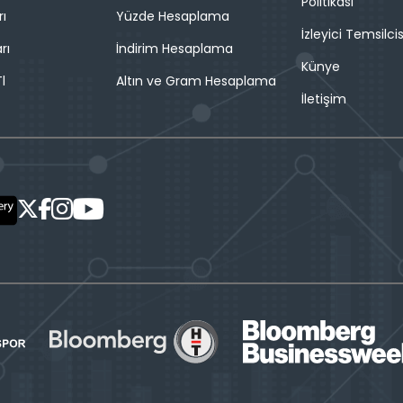
Politikası
rı
Yüzde Hesaplama
İzleyici Temsilcis
rı
İndirim Hesaplama
Künye
l
Altın ve Gram Hesaplama
İletişim