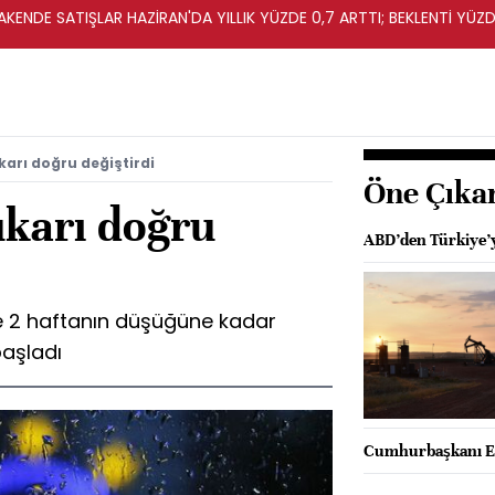
KENDE SATIŞLAR HAZİRAN'DA YILLIK YÜZDE 0,7 ARTTI; BEKLENTİ YÜZDE
arı doğru değiştirdi
Öne Çıka
karı doğru
ABD’den Türkiye’y
e 2 haftanın düşüğüne kadar
başladı
Cumhurbaşkanı Er