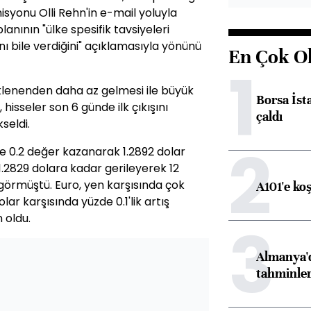
syonu Olli Rehn'in e-mail yoluyla
anının "ülke spesifik tavsiyeleri
ını bile verdiğini" açıklamasıyla yönünü
En Çok O
1
eklenenden daha az gelmesi ile büyük
Borsa İst
 hisseler son 6 günde ilk çıkışını
çaldı
seldi.
2
de 0.2 değer kazanarak 1.2892 dolar
1.2829 dolara kadar gerileyerek 12
 görmüştü. Euro, yen karşısında çok
A101'e ko
ar karşısında yüzde 0.1'lik artış
 oldu.
3
Almanya'd
tahminler