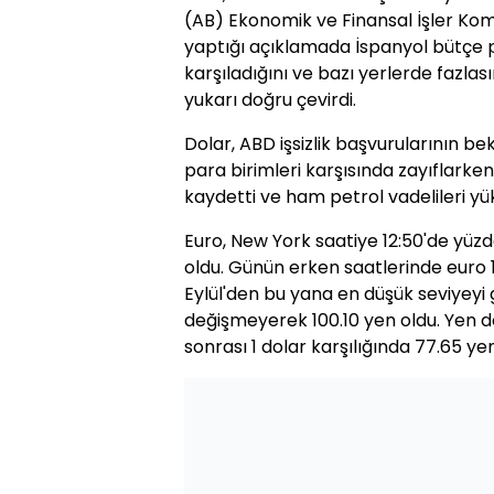
(AB) Ekonomik ve Finansal İşler Komi
yaptığı açıklamada İspanyol bütçe pl
karşıladığını ve bazı yerlerde fazlas
yukarı doğru çevirdi.
Dolar, ABD işsizlik başvurularının b
para birimleri karşısında zayıflarken,
kaydetti ve ham petrol vadelileri yük
Euro, New York saatiye 12:50'de yüz
oldu. Günün erken saatlerinde euro 
Eylül'den bu yana en düşük seviyeyi
değişmeyerek 100.10 yen oldu. Yen dol
sonrası 1 dolar karşılığında 77.65 yen