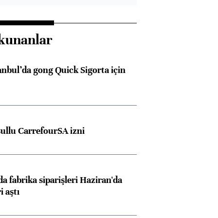
kunanlar
anbul’da gong Quick Sigorta için
şullu CarrefourSA izni
a fabrika siparişleri Haziran'da
i aştı