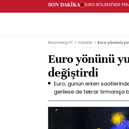
SON DAKİKA
EURO BÖLGESİ'NDE PERA
ARTIŞ
Bloomberg HT
Haberler
Euro yönünü yuk
Euro yönünü yu
değiştirdi
Euro, günün erken saatlerind
gerilese de tekrar tırmanışa 