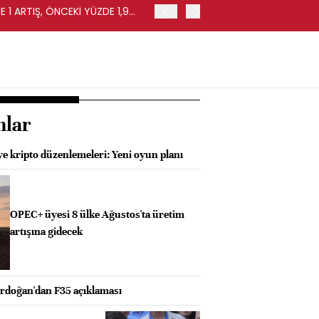
 1 ARTIŞ, ÖNCEKİ YÜZDE 1,9
EURO BÖLGESİ'NDE PERAKE
0,4 ARTIŞ
nlar
e kripto düzenlemeleri: Yeni oyun planı
OPEC+ üyesi 8 ülke Ağustos'ta üretim
artışına gidecek
doğan'dan F35 açıklaması