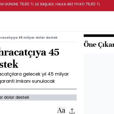
EM GÜNÜNE 76,60 TL İLE BAŞLADI, HALKA ARZ FİYATI 76,60 TL
racatçıya 45 milyar dolar destek
Öne Çıka
hracatçıya 45
stek
catçılara gelecek yıl 45 milyar
garanti imkanı sunulacak