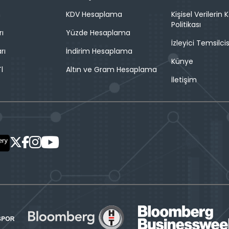
n
KDV Hesaplama
Kişisel Verilerin
Politikası
rı
Yüzde Hesaplama
İzleyici Temsilcis
rı
İndirim Hesaplama
Künye
l
Altın ve Gram Hesaplama
İletişim