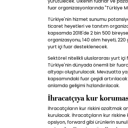
yürütülecek. Ülkenin fuarlar ve paza
fuar organizasyonlarında "Türkiye M
Türkiye'nin hizmet sunumu potansiyel
ticaret heyetleri ve tanıtım organiz
kapsamda 2018'de 2 bin 500 bireysel 
organizasyonu, 140 alım heyeti, 220 
yurt içi fuar desteklenecek.
Sektörel nitelikli uluslararası yurt iç
Türkiye'nin dünyada önemli bir fuarc
altyapı oluşturulacak. Mevzuatta yap
kapsamındaki fuar çeşidi artırılacak v
anlamda gelişimi hızlandırılacak.
İhracatçıya kur korumas
İhracatçıların kur riskini azaltmak a
kurulacak. İhracatçıların kur riskine 
opsiyon, forward gibi ürünlerin sunul