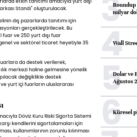
3
rlarda etkin tanıtımı amacıyla yurt dışı
Roundup d
arkası Standı" oluşturulacak.
milyar dol
inin dış pazarlarda tanıtımı için
4
asyonları gerçekleştirilecek. Bu
fuar ve 250 yurt dışı fuar
genel ve sektörel ticaret heyetiyle 35
Wall Stre
5
i fuarlara da destek verilerek,
ılık merkezi haline gelmesine yönelik
Dolar ve 
ılacak değişiklikle destek
Ağustos 2
e yurt içi fuarların uluslararası
6
ı
Küresel p
macıyla Döviz Kuru Riski Sigorta Sistemi
karşı kendilerini sigortalamaları için
ması, kullanımlarının zorunlu kılınması