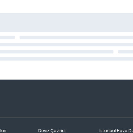
ları
Döviz Çevirici
İstanbul Hava 