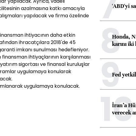
7
lar yapılacak. Ayrıca, vadeli
'ABD'yi s
tilitesinin azalmasına katkı amacıyla
çalışmaları yapılacak ve firma özelinde
8
finansman ihtiyacının daha etkin
Honda, Ni
afından ihracatçılara 2018'de 45
karını iki
garanti imkanı sunulması hedefleniyor.
9
 finansman ihtiyaçlarının karşılanması
yatırım sigortası ve finansal kuruluşlar
rogramlar uygulamaya konularak
Fed yetki
nacak.
mamlanarak uygulamaya konulacak.
10
İran’a Hü
verecek 