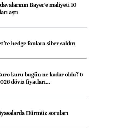
avalarının Bayer'e maliyeti 10
arı aştı
et’te hedge fonlara siber saldırı
Euro kuru bugün ne kadar oldu? 6
026 döviz fiyatları…
iyasalarda Hürmüz soruları