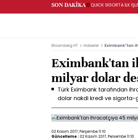
SON DAKİKA
QUICK SİGORTA İLK İŞL
Bloomberg HT
Haberler
Eximbank'tan ih
Eximbank'tan i
milyar dolar de
Türk Eximbank tarafından ihra
dolar nakdi kredi ve sigorta-
02 Kasım 2017, Perşembe 11:10
Güncelleme :
02 Kasım 2017, Perşembe 11:10