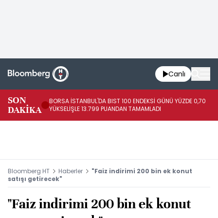
Canlı
SON
BORSA İSTANBUL'DA BIST 100 ENDEKSİ GÜNÜ YÜZDE 0,70
AB
DAKİKA
YÜKSELİŞLE 13.799 PUANDAN TAMAMLADI
AR
Bloomberg HT
Haberler
"Faiz indirimi 200 bin ek konut
satışı getirecek"
"Faiz indirimi 200 bin ek konut