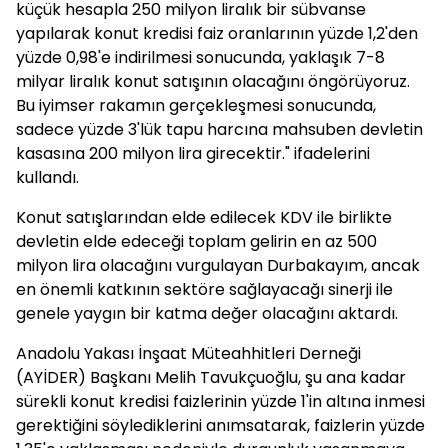
küçük hesapla 250 milyon liralık bir sübvanse
yapılarak konut kredisi faiz oranlarının yüzde 1,2'den
yüzde 0,98'e indirilmesi sonucunda, yaklaşık 7-8
milyar liralık konut satışının olacağını öngörüyoruz.
Bu iyimser rakamın gerçekleşmesi sonucunda,
sadece yüzde 3'lük tapu harcına mahsuben devletin
kasasına 200 milyon lira girecektir." ifadelerini
kullandı.
Konut satışlarından elde edilecek KDV ile birlikte
devletin elde edeceği toplam gelirin en az 500
milyon lira olacağını vurgulayan Durbakayım, ancak
en önemli katkının sektöre sağlayacağı sinerji ile
genele yaygın bir katma değer olacağını aktardı.
Anadolu Yakası İnşaat Müteahhitleri Derneği
(AYİDER) Başkanı Melih Tavukçuoğlu, şu ana kadar
sürekli konut kredisi faizlerinin yüzde 1'in altına inmesi
gerektiğini söylediklerini anımsatarak, faizlerin yüzde