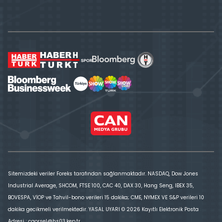
Sitemizdeki veriler Foreks tarafından sağlanmaktadır. NASDAQ, Dow Jones
Industrial Average, SHCOM, FTSE 100, CAC 40, DAX 30, Hang Seng, IBEX 35,
BOVESPA, VİOP ve Tahvil-bono verileri 15 dakika; CME, NYMEX VE S&P verileri 10
dakika gecikmeli verilmektedir. YASAL UYARI © 2026 Kayıtlı Elektronik Posta
Adresi : cgorsel@hs03.kep.tr