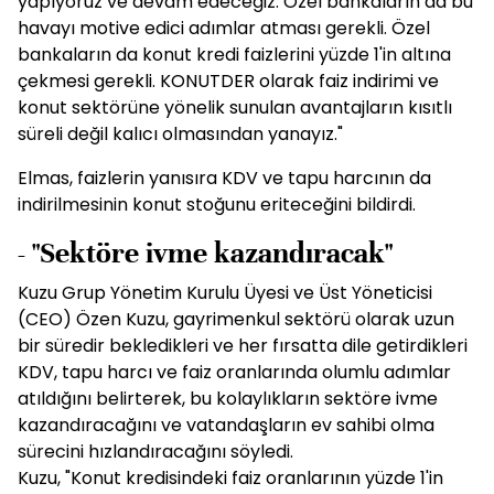
yapıyoruz ve devam edeceğiz. Özel bankaların da bu
havayı motive edici adımlar atması gerekli. Özel
bankaların da konut kredi faizlerini yüzde 1'in altına
çekmesi gerekli. KONUTDER olarak faiz indirimi ve
konut sektörüne yönelik sunulan avantajların kısıtlı
süreli değil kalıcı olmasından yanayız."
Elmas, faizlerin yanısıra KDV ve tapu harcının da
indirilmesinin konut stoğunu eriteceğini bildirdi.
- "Sektöre ivme kazandıracak"
Kuzu Grup Yönetim Kurulu Üyesi ve Üst Yöneticisi
(CEO) Özen Kuzu, gayrimenkul sektörü olarak uzun
bir süredir bekledikleri ve her fırsatta dile getirdikleri
KDV, tapu harcı ve faiz oranlarında olumlu adımlar
atıldığını belirterek, bu kolaylıkların sektöre ivme
kazandıracağını ve vatandaşların ev sahibi olma
sürecini hızlandıracağını söyledi.
Kuzu, "Konut kredisindeki faiz oranlarının yüzde 1'in