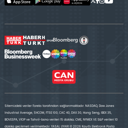
Sitemizdeki veriler Foreks tarafından sağlanmaktadır. NASDAQ, Dow Jones
Industrial Average, SHCOM, FTSE 100, CAC 40, DAX 30, Hang Seng, IBEX 35,
BOVESPA, VİOP ve Tahvil-bono verileri 15 dakika; CME, NYMEX VE S&P verileri 10
dakika gecikmeli verilmektedir. YASAL UYARI © 2026 Kayıtlı Elektronik Posta