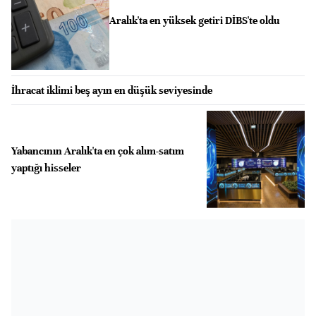
Aralık'ta en yüksek getiri DİBS'te oldu
İhracat iklimi beş ayın en düşük seviyesinde
Yabancının Aralık'ta en çok alım-satım
yaptığı hisseler