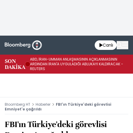
Canlı
ABD, İRAN-UMMAN ANLAŞMASININ AÇIKLANMASININ
AB
SON
ARDINDAN İRAN'A UYGULADIĞI ABLUKAYI KALDIRACAK -
GE
DAKİKA
REUTERS
UY
Bloomberg HT
Haberler
FBI'ın Türkiye'deki görevlisi
Emniyet'e çağrıldı
FBI'ın Türkiye'deki görevlisi