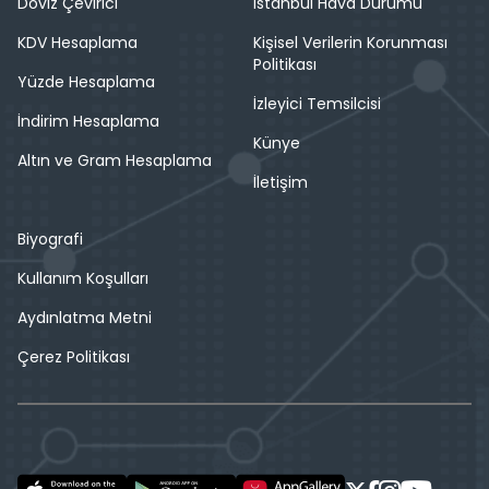
Döviz Çevirici
İstanbul Hava Durumu
KDV Hesaplama
Kişisel Verilerin Korunması
Politikası
Yüzde Hesaplama
İzleyici Temsilcisi
İndirim Hesaplama
Künye
Altın ve Gram Hesaplama
İletişim
Biyografi
Kullanım Koşulları
Aydınlatma Metni
Çerez Politikası