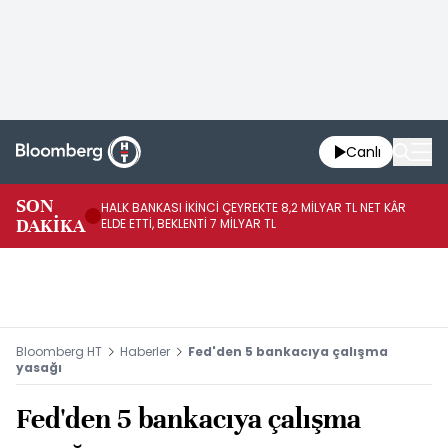
Canlı
SON
HALK BANKASI İKİNCİ ÇEYREKTE 8,2 MİLYAR TL NET KÂR
İŞ
DAKİKA
ELDE ETTİ, BEKLENTİ 7 MİLYAR TL
MÜ
Bloomberg HT
Haberler
Fed'den 5 bankacıya çalışma
yasağı
Fed'den 5 bankacıya çalışma