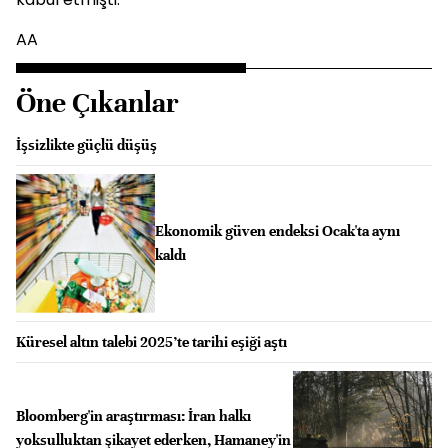
AA
Öne Çıkanlar
İşsizlikte güçlü düşüş
Ekonomik güven endeksi Ocak'ta aynı
kaldı
Küresel altın talebi 2025’te tarihi eşiği aştı
Bloomberg'in araştırması: İran halkı
yoksulluktan şikayet ederken, Hamaney'in