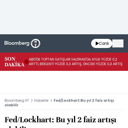
Canlı
SON
ABD'DE TOPTAN SATIŞLAR HAZİRAN'DA AYLIK YÜZDE 0,2
AP
DAKİKA
ARTTI, BEKLENTİ YÜZDE 0,3 ARTIŞ, ÖNCEKİ YÜZDE 0,3 ARTIŞ
KA
Bloomberg HT
Haberler
Fed/Lockhart:Bu yıl 2 faiz artışı
olabilir
Fed/Lockhart: Bu yıl 2 faiz artışı