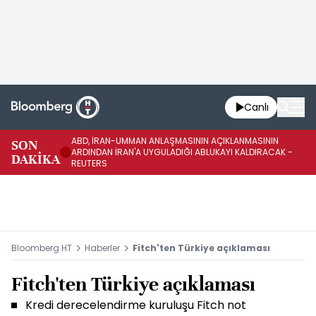
Canlı
ABD, İRAN-UMMAN ANLAŞMASININ AÇIKLANMASININ
AB
SON
ARDINDAN İRAN'A UYGULADIĞI ABLUKAYI KALDIRACAK -
GE
DAKİKA
REUTERS
UY
Bloomberg HT
Haberler
Fitch'ten Türkiye açıklaması
Fitch'ten Türkiye açıklaması
Kredi derecelendirme kuruluşu Fitch not