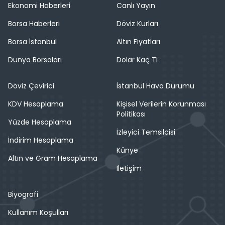
Ekonomi Haberleri
Canlı Yayın
Borsa Haberleri
Döviz Kurları
Borsa İstanbul
Altın Fiyatları
Dünya Borsaları
Dolar Kaç Tl
Döviz Çevirici
İstanbul Hava Durumu
KDV Hesaplama
Kişisel Verilerin Korunması
Politikası
Yüzde Hesaplama
İzleyici Temsilcisi
İndirim Hesaplama
Künye
Altın ve Gram Hesaplama
İletişim
Biyografi
Kullanım Koşulları