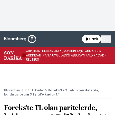
Canlı
ABD, İRAN-UMMAN ANLAŞMASININ AÇIKLANMASININ
AB
SON
ARDINDAN İRAN'A UYGULADIĞI ABLUKAYI KALDIRACAK -
GE
DAKİKA
REUTERS
UY
Bloomberg HT
Haberler
Foreks'te TL olan paritelerde,
kaldıraç oranı 3 Eylül'e kadar 1:1
Foreks'te TL olan paritelerde,