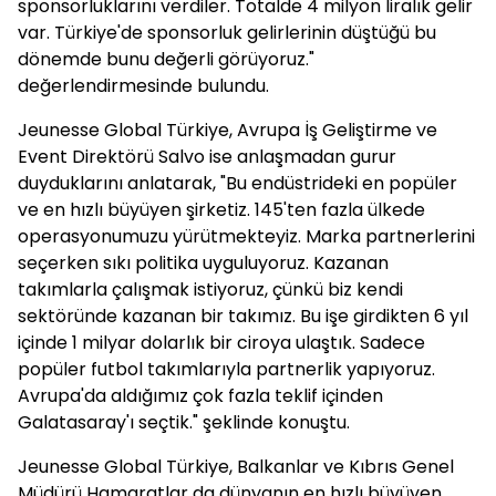
sponsorluklarını verdiler. Totalde 4 milyon liralık gelir
var. Türkiye'de sponsorluk gelirlerinin düştüğü bu
dönemde bunu değerli görüyoruz."
değerlendirmesinde bulundu.
Jeunesse Global Türkiye, Avrupa İş Geliştirme ve
Event Direktörü Salvo ise anlaşmadan gurur
duyduklarını anlatarak, "Bu endüstrideki en popüler
ve en hızlı büyüyen şirketiz. 145'ten fazla ülkede
operasyonumuzu yürütmekteyiz. Marka partnerlerini
seçerken sıkı politika uyguluyoruz. Kazanan
takımlarla çalışmak istiyoruz, çünkü biz kendi
sektöründe kazanan bir takımız. Bu işe girdikten 6 yıl
içinde 1 milyar dolarlık bir ciroya ulaştık. Sadece
popüler futbol takımlarıyla partnerlik yapıyoruz.
Avrupa'da aldığımız çok fazla teklif içinden
Galatasaray'ı seçtik." şeklinde konuştu.
Jeunesse Global Türkiye, Balkanlar ve Kıbrıs Genel
Müdürü Hamaratlar da dünyanın en hızlı büyüyen