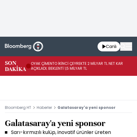
Canlı
İR
SON
OYAK ÇİMENTO İKİNCİ ÇEYREKTE 2 MİLYAR TL NET KAR
YÖ
DAKİKA
AÇIKLADI; BEKLENTİ 1,5 MİLYAR TL
OL
Bloomberg HT
Haberler
Galatasaray'a yeni sponsor
Galatasaray'a yeni sponsor
Sarı-kırmızılı kulüp, inovatif ürünler üreten