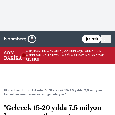
Canlı
ABD, İRAN-UMMAN ANLAŞMASININ AÇIKLANMASININ
AB
SON
ARDINDAN İRAN'A UYGULADIĞI ABLUKAYI KALDIRACAK -
GE
DAKİKA
REUTERS
UY
Bloomberg HT
Haberler
"Gelecek 15-20 yılda 7,5 milyon
konutun yenilenmesi öngörülüyor"
"Gelecek 15-20 yılda 7,5 milyon