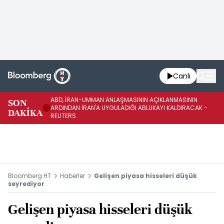
Canlı
ABD, İRAN-UMMAN ANLAŞMASININ AÇIKLANMASININ
AB
SON
ARDINDAN İRAN'A UYGULADIĞI ABLUKAYI KALDIRACAK -
GE
DAKİKA
REUTERS
UY
Bloomberg HT
Haberler
Gelişen piyasa hisseleri düşük
seyrediyor
Gelişen piyasa hisseleri düşük