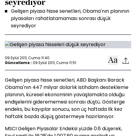
seyrediyor
Gelişen piyasa hisse senetleri, Obama'nın planının
piyasaları rahatlatamaması sonrası düşük
seyrediyor
09 Eylül 2011, Cuma 11:40
Güncelleme :
09 Eylül 2011, Cuma 11:51
Gelişen piyasa hisse senetleri, ABD Başkanı Barack
Obama'nın 447 milyar dolarlık istihdam destekleme
planının, küresel ekonominin yavaşlamakta olduğu
endişelerini giderememesi sonrası düştü. Gösterge
endeks, bu kayıplar sonucu, son üç haftada ilk kez
haftalık bazda düşüş göstermeye hazırlanıyor.
MSCI Gelişen Piyasalar Endeksi yüzde 0.6 düşerek,
Seul saati ile 16:28'de 1,007.60 puana geriledi ve