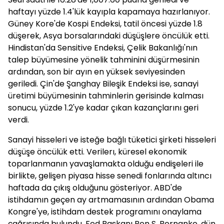
haftayı yüzde 1.4'lük kayıpla kapamaya hazırlanıyor.
Güney Kore'de Kospi Endeksi, tatil öncesi yüzde 1.8
düşerek, Asya borsalarındaki düşüşlere öncülük etti.
Hindistan'da Sensitive Endeksi, Çelik Bakanlığı'nın
talep büyümesine yönelik tahminini düşürmesinin
ardından, son bir ayın en yüksek seviyesinden
geriledi. Çin'de Şanghay Bileşik Endeksi ise, sanayi
üretimi büyümesinin tahminlerin gerisinde kalması
sonucu, yüzde 1.2'ye kadar çıkan kazançlarını geri
verdi.
Sanayi hisseleri ve isteğe bağlı tüketici şirketi hisseleri
düşüşe öncülük etti. Verilerı, küresel ekonomik
toparlanmanın yavaşlamakta olduğu endişeleri ile
birlikte, gelişen piyasa hisse senedi fonlarında altıncı
haftada da çıkış olduğunu gösteriyor. ABD'de
istihdamın geçen ay artmamasının ardından Obama
Kongre'ye, istihdam destek programını onaylama
çağrısında bulundu. Fed Başkanı Ben S. Bernanke, dün