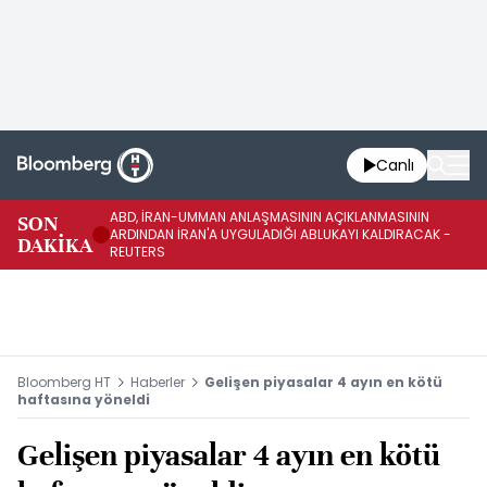
Canlı
ABD, İRAN-UMMAN ANLAŞMASININ AÇIKLANMASININ
AB
SON
ARDINDAN İRAN'A UYGULADIĞI ABLUKAYI KALDIRACAK -
GE
DAKİKA
REUTERS
UY
Bloomberg HT
Haberler
Gelişen piyasalar 4 ayın en kötü
haftasına yöneldi
Gelişen piyasalar 4 ayın en kötü