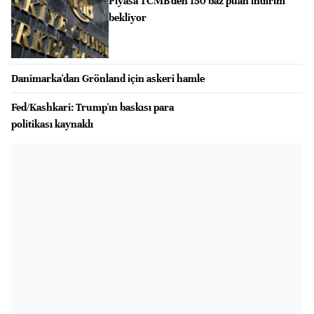
Piyasa TCMB'den 150 baz puan indirim
bekliyor
Danimarka'dan Grönland için askeri hamle
Fed/Kashkari: Trump'ın baskısı para
politikası kaynaklı