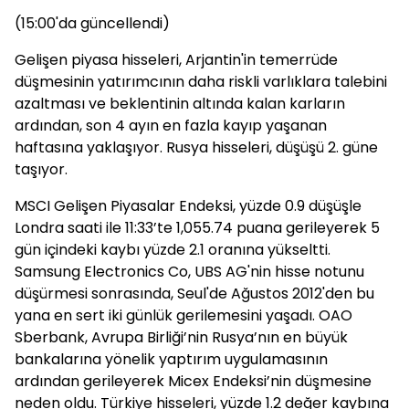
(15:00'da güncellendi)
Gelişen piyasa hisseleri, Arjantin'in temerrüde
düşmesinin yatırımcının daha riskli varlıklara talebini
azaltması ve beklentinin altında kalan karların
ardından, son 4 ayın en fazla kayıp yaşanan
haftasına yaklaşıyor. Rusya hisseleri, düşüşü 2. güne
taşıyor.
MSCI Gelişen Piyasalar Endeksi, yüzde 0.9 düşüşle
Londra saati ile 11:33’te 1,055.74 puana gerileyerek 5
gün içindeki kaybı yüzde 2.1 oranına yükseltti.
Samsung Electronics Co, UBS AG'nin hisse notunu
düşürmesi sonrasında, Seul'de Ağustos 2012'den bu
yana en sert iki günlük gerilemesini yaşadı. OAO
Sberbank, Avrupa Birliği’nin Rusya’nın en büyük
bankalarına yönelik yaptırım uygulamasının
ardından gerileyerek Micex Endeksi’nin düşmesine
neden oldu. Türkiye hisseleri, yüzde 1.2 değer kaybına