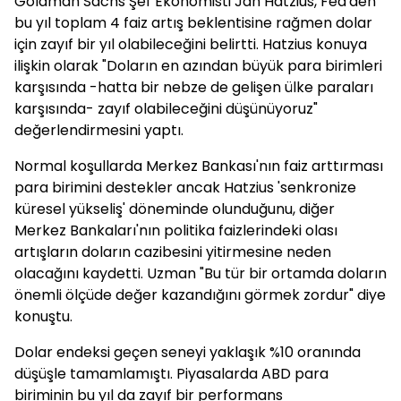
Goldman Sachs Şef Ekonomisti Jan Hatzius, Fed'den
bu yıl toplam 4 faiz artış beklentisine rağmen dolar
için zayıf bir yıl olabileceğini belirtti. Hatzius konuya
ilişkin olarak "Doların en azından büyük para birimleri
karşısında -hatta bir nebze de gelişen ülke paraları
karşısında- zayıf olabileceğini düşünüyoruz"
değerlendirmesini yaptı.
Normal koşullarda Merkez Bankası'nın faiz arttırması
para birimini destekler ancak Hatzius 'senkronize
küresel yükseliş' döneminde olunduğunu, diğer
Merkez Bankaları'nın politika faizlerindeki olası
artışların doların cazibesini yitirmesine neden
olacağını kaydetti. Uzman "Bu tür bir ortamda doların
önemli ölçüde değer kazandığını görmek zordur" diye
konuştu.
Dolar endeksi geçen seneyi yaklaşık %10 oranında
düşüşle tamamlamıştı. Piyasalarda ABD para
biriminin bu yıl da zayıf bir performans