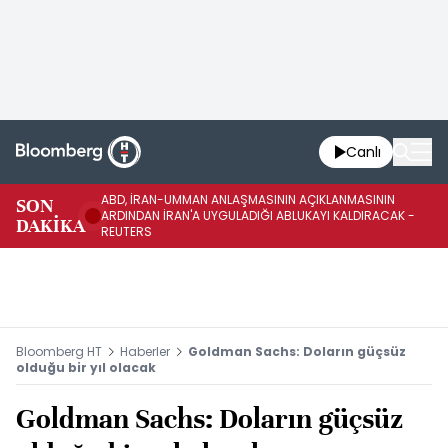
Canlı
ABD, İRAN-UMMAN ANLAŞMASININ AÇIKLANMASININ
AB
SON
ARDINDAN İRAN'A UYGULADIĞI ABLUKAYI KALDIRACAK -
GE
DAKİKA
REUTERS
UY
Bloomberg HT
Haberler
Goldman Sachs: Doların güçsüz
olduğu bir yıl olacak
Goldman Sachs: Doların güçsüz