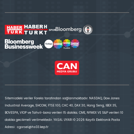
Sitemizdeki veriler Foreks tarafından sağlanmaktadır. NASDAQ, Dow Jones
Industrial Average, SHCOM, FTSE 100, CAC 40, DAX 30, Hang Seng, IBEX 35,
BOVESPA, VİOP ve Tahvil-bono verileri 15 dakika; CME, NYMEX VE S&P verileri 10
dakika gecikmeli verilmektedir. YASAL UYARI © 2026 Kayıtlı Elektronik Posta
Adresi : cgorsel@hs03.kep.tr