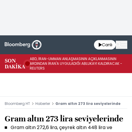
Canlı
ABD, İRAN-UMMAN ANLAŞMASININ AÇIKLANMASININ
AB
SON
ARDINDAN İRAN'A UYGULADIĞI ABLUKAYI KALDIRACAK -
GE
DAKİKA
REUTERS
UY
Bloomberg HT
Haberler
Gram altın 273 lira seviyelerinde
Gram altın 273 lira seviyelerinde
Gram altın 272,6 lira, çeyrek altın 448 lira ve