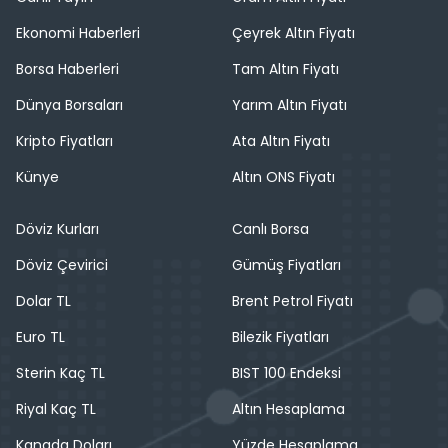
Ekonomi Haberleri
Çeyrek Altın Fiyatı
Borsa Haberleri
Tam Altın Fiyatı
Dünya Borsaları
Yarım Altın Fiyatı
Kripto Fiyatları
Ata Altın Fiyatı
Künye
Altın ONS Fiyatı
Döviz Kurları
Canlı Borsa
Döviz Çevirici
Gümüş Fiyatları
Dolar TL
Brent Petrol Fiyatı
Euro TL
Bilezik Fiyatları
Sterin Kaç TL
BIST 100 Endeksi
Riyal Kaç TL
Altın Hesaplama
Kanada Doları
Yüzde Hesaplama