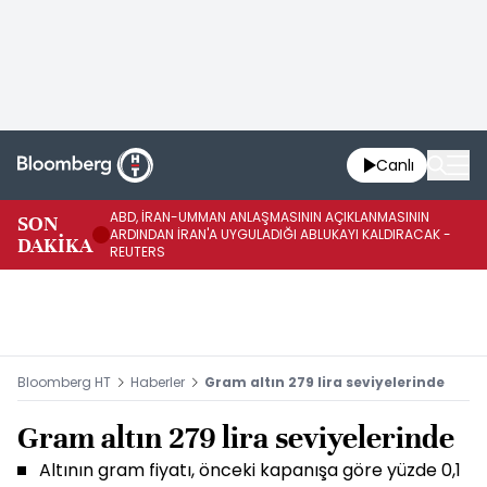
Canlı
ABD, İRAN-UMMAN ANLAŞMASININ AÇIKLANMASININ
AB
SON
ARDINDAN İRAN'A UYGULADIĞI ABLUKAYI KALDIRACAK -
GE
DAKİKA
REUTERS
UY
Bloomberg HT
Haberler
Gram altın 279 lira seviyelerinde
Gram altın 279 lira seviyelerinde
Altının gram fiyatı, önceki kapanışa göre yüzde 0,1