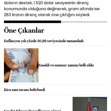
doların destek, 1.520 dolar seviyesinin direnç
konumunda olduğuna değinerek, gram altında ise
283 liranın direnç olarak öne çıktığını söyledi.
Öne Çıkanlar
Enflasyon yılı yüzde 30,89 seviyesinde tamamladı
Emekli ve memur zammı belli oldu
Kira zam tavanı belirlendi
Cevdet Yılmaz: Dezenflasyon süreci