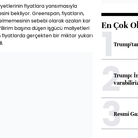
etlerinin fiyatlara yansımasıyla
ini bekliyor. Greenspan, fiyatların,
selmemesinin sebebi olarak azalan kar
En Çok O
1
“Birim başına düşen işgücü maliyetleri
iyatlarda gerçekten bir miktar yukarı
i.
Trump'tan
2
Trump: İr
varabiliri
3
Resmi Ga