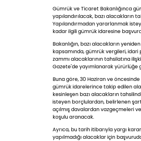
Gümrük ve Ticaret Bakanlığınca güm
yapılandırılacak, bazı alacakların ta
Yapılandırmadan yararlanmak isteye
kadar ilgili gümrük idaresine başvur
Bakanlığın, bazı alacakların yeniden
kapsamında, gümrük vergileri, idari p
zammı alacaklarının tahsilatına ilişki
Gazete'de yayımlanarak yürürlüğe gi
Buna göre, 30 Haziran ve öncesind
gümrük idarelerince takip edilen ala
kesinleşen bazı alacakların tahsili
isteyen borçlulardan, belirlenen şar
açılmış davalardan vazgeçmeleri v
koşulu aranacak.
Ayrıca, bu tarih itibarıyla yargı karar
yapılmadığı alacaklar için başvurud