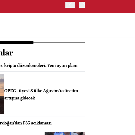
OYAK ÇİMENTO İKİNCİ ÇEY
nlar
e kripto düzenlemeleri: Yeni oyun planı
OPEC+ üyesi 8 ülke Ağustos'ta üretim
artışına gidecek
doğan'dan F35 açıklaması