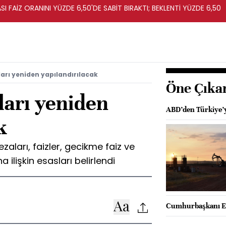
I FAİZ ORANINI YÜZDE 6,50'DE SABİT BIRAKTI; BEKLENTİ YÜZDE 6,50
rı yeniden yapılandırılacak
Öne Çıka
arı yeniden
ABD’den Türkiye’y
k
zaları, faizler, gecikme faiz ve
 ilişkin esasları belirlendi
Cumhurbaşkanı Er