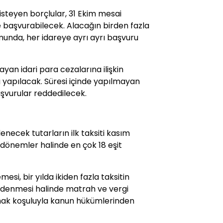
teyen borçlular, 31 Ekim mesai
ne başvurabilecek. Alacağın birden fazla
munda, her idareye ayrı ayrı başvuru
yan idari para cezalarına ilişkin
rı yapılacak. Süresi içinde yapılmayan
şvurular reddedilecek.
ecek tutarların ilk taksiti kasım
 dönemler halinde en çok 18 eşit
esi, bir yılda ikiden fazla taksitin
denmesi halinde matrah ve vergi
almak koşuluyla kanun hükümlerinden