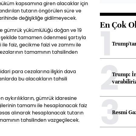
 hüküm kapsamına giren alacaklar için
andırılan tutarın öngörülen süre ve
ihinde değişikliğe gidilmeyecek.
En Çok O
1
de gümrük yükümlülüğü doğan ve 19
ve şekilde tamamen ödenmesi şartıyla
Trump'tan
 ile faiz, gecikme faizi ve zammı ile
 cezalarının tamamının tahsilinden
2
dari para cezalarına ilişkin dava
Trump: İr
anlarda bu alacakların tahsili
varabiliri
3
aykırılıkların, gümrük idaresine
ilerinin tamamı ile hesaplanacak faiz
Resmi Ga
ı esas alınarak hesaplanacak tutarın
tamamının tahsilinden vazgeçilecek.