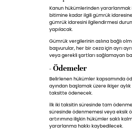
Kanun hükümlerinden yararlanmak is
bitimine kadar ilgili gümrük idaresi
gümrük idaresini ilgilendirmesi duru
yapılacak.
Gümrük vergilerinin aslına bağlı olma
başvurular, her bir ceza için ayrı ay
veya gerekli şartları sağlamayan ba
- Ödemeler
Belirlenen hükümler kapsamında öden
ayından başlamak üzere ikişer aylık
taksitte ödenecek.
İlk iki taksitin süresinde tam ödenmem
süresinde ödenmemesi veya eksik ö
artırımına ilişkin hükümler saklı k
yararlanma hakkı kaybedilecek.