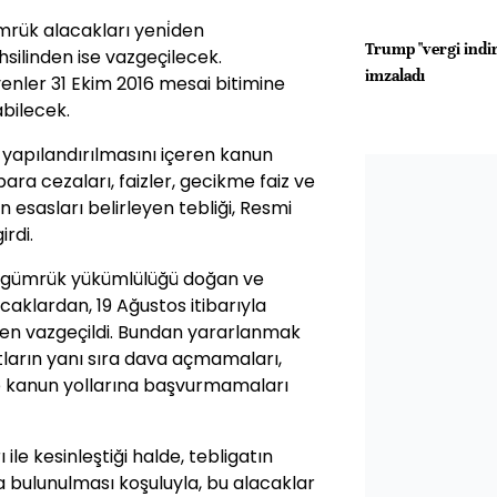
rük alacakları yeni̇den
Trump "vergi indir
hsilinden ise vazgeçilecek.
imzaladı
nler 31 Ekim 2016 mesai bitimine
abilecek.
 yapılandırılmasını içeren kanun
ara cezaları, faizler, gecikme faiz ve
n esasları belirleyen tebliği, Resmi
rdi.
e gümrük yükümlülüğü doğan ve
caklardan, 19 Ağustos itibarıyla
nden vazgeçildi. Bundan yararlanmak
tların yanı sıra dava açmamaları,
e kanun yollarına başvurmamaları
ı ile kesinleştiği halde, tebligatın
a bulunulması koşuluyla, bu alacaklar