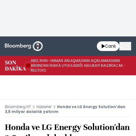
Canlı
ABD, İRAN-UMMAN ANLAŞMASININ AÇIKLANMASININ
AB
SON
ARDINDAN İRAN'A UYGULADIĞI ABLUKAYI KALDIRACAK -
GE
DAKİKA
REUTERS
UY
Bloomberg HT
Haberler
Honda ve LG Energy Solution’dan
3,5 milyar dolarlık yatırım
Honda ve LG Energy Solution'dan