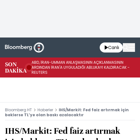
Canlı
ABD, İRAN-UMMAN ANLAŞMASININ AÇIKLANMASININ
AB
SON
ARDINDAN İRAN'A UYGULADIĞI ABLUKAYI KALDIRACAK -
GE
DAKİKA
REUTERS
UY
Bloomberg HT
Haberler
IHS/Markit: Fed faiz artırmak için
beklerse TL’ye olan baskı azalacaktır
IHS/Markit: Fed faiz artırmak