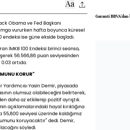
Garanti BBVA'dan b
rack Obama ve Fed Başkanı
damga vururken hafta boyunca küresel
0 endeksi ise güne ekside başladı.
ıran İMKB 100 Endeksi birinci seansa,
üşerek 56.566,86 puan seviyesinden
 0.03 artıda.
UMUNU KORUR"
dür Yardımcısı Yasin Demir, piyasada
sının olumsuz olabileceğini belirterek,
n daha az etkilenip pozitif ayrıştık.
in açıklamalarındaki hayal kırıklığına
a 55,800 seviyesi üzerinde kaldığımız
umunu koruyacaktır" dedi. Demir,
acağını söyledi.