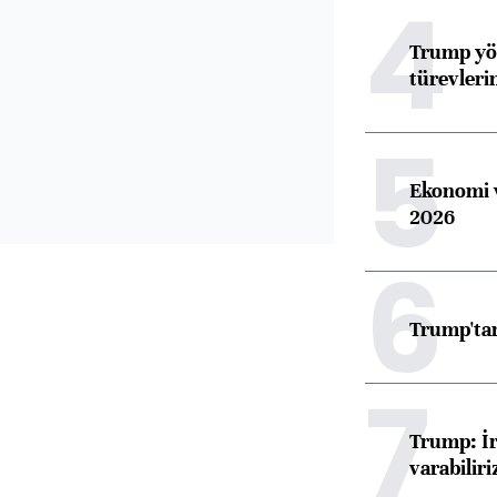
4
Trump yön
türevleri
5
Ekonomi v
2026
6
Trump'tan
7
Trump: İr
varabiliri