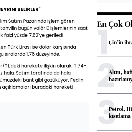
EYRİNİ BELİRLER"
Alım Satım Pazarında işlem gören
En Çok O
1
tahvilin bugün valörlü işlemlerinin saat
şik faizi yüzde 7,82'ye geriledi.
Çin’in ih
n Türk Lirası ise dolar karşısında
u sıralarda 1.76 düzeyinde.
2
L'deki harekete ilişkin olarak, "1.74-
Altın, ha
uz hala. Satım tarafında da hala
hazırlanı
ümüzdeki bant gibi gözüküyor. Fed'in
ın açıklamaları buradaki hareketi
3
Petrol, H
kısıtlama