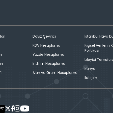
ları
Döviz Çevirici
İstanbul Hava 
n
KDV Hesaplama
Kişisel Verilerin
Politikası
rı
Yüzde Hesaplama
İzleyici Temsilcis
rı
İndirim Hesaplama
Künye
l
Altın ve Gram Hesaplama
İletişim