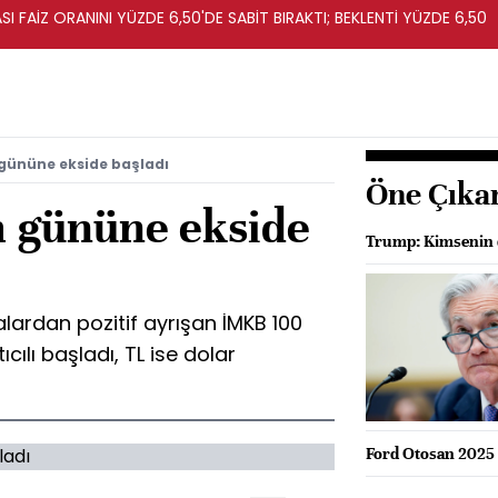
I FAİZ ORANINI YÜZDE 6,50'DE SABİT BIRAKTI; BEKLENTİ YÜZDE 6,50
gününe ekside başladı
Öne Çıka
 gününe ekside
Trump: Kimsenin d
lardan pozitif ayrışan İMKB 100
cılı başladı, TL ise dolar
Ford Otosan 2025 2