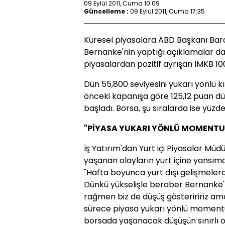
09 Eylül 2011, Cuma 10:09
Güncelleme :
09 Eylül 2011, Cuma 17:35
Küresel piyasalara ABD Başkanı Ba
Bernanke'nin yaptığı açıklamalar 
piyasalardan pozitif ayrışan İMKB 10
Dün 55,800 seviyesini yukarı yönlü k
önceki kapanışa göre 125,12 puan d
başladı. Borsa, şu sıralarda ise yüzde
"PİYASA YUKARI YÖNLÜ MOMENT
İş Yatırım'dan Yurt içi Piyasalar Mü
yaşanan olayların yurt içine yansıma
"Hafta boyunca yurt dışı gelişmelerde
Dünkü yükselişle beraber Bernanke'n
rağmen biz de düşüş gösteriririz am
sürece piyasa yukarı yönlü moment
borsada yaşanacak düşüşün sınırlı ol