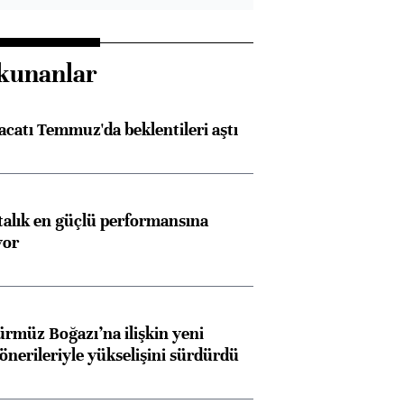
kunanlar
racatı Temmuz'da beklentileri aştı
ftalık en güçlü performansına
yor
ürmüz Boğazı’na ilişkin yeni
 önerileriyle yükselişini sürdürdü