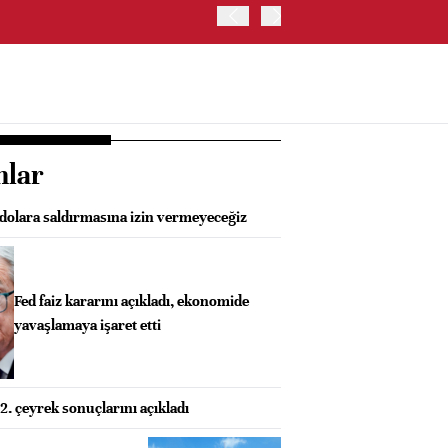
OYAK ÇİMENTO İKİNCİ ÇEY
nlar
olara saldırmasına izin vermeyeceğiz
Fed faiz kararını açıkladı, ekonomide
yavaşlamaya işaret etti
. çeyrek sonuçlarını açıkladı