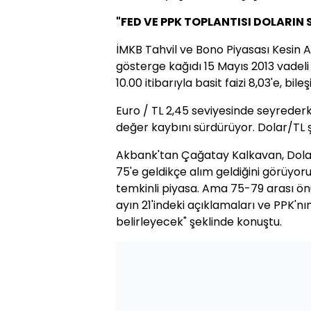
"FED VE PPK TOPLANTISI DOLARIN S
İMKB Tahvil ve Bono Piyasası Kesin 
gösterge kağıdı 15 Mayıs 2013 vadeli 
10.00 itibarıyla basit faizi 8,03'e, bile
Euro / TL 2,45 seviyesinde seyrederke
değer kaybını sürdürüyor. Dolar/TL ş
Akbank'tan Çağatay Kalkavan, Dolar/T
75'e geldikçe alım geldiğini görüyor
temkinli piyasa. Ama 75-79 arası ön
ayın 21'indeki açıklamaları ve PPK'n
belirleyecek" şeklinde konuştu.