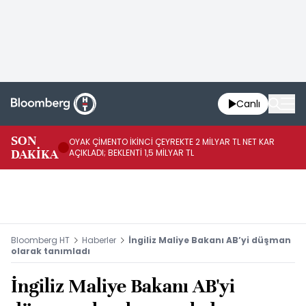
Canlı
İR
SON
OYAK ÇİMENTO İKİNCİ ÇEYREKTE 2 MİLYAR TL NET KAR
YÖ
DAKİKA
AÇIKLADI; BEKLENTİ 1,5 MİLYAR TL
OL
Bloomberg HT
Haberler
İngiliz Maliye Bakanı AB’yi düşman
olarak tanımladı
İngiliz Maliye Bakanı AB'yi