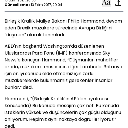
13 Ekim 2017, 20:03
Güncelleme :
13 Ekim 2017, 20:04
Birleşik Krallık Maliye Bakanı Philip Hammond, devam
eden Brexik müzakere sürecinde Avrupa Birliği’ni
“düşman” olarak tanımladı.
ABD'nin başkenti Washington’da düzenlenen
Uluslararası Para Fonu (IMF) konferansında Sky
News’e konuşan Hammond, “Düşmanlar, muhalifler
orada, müzakere masasının diğer tarafında. Britanya
için en iyi sonucu elde etmemiz için zorlu
müzakerelerde bulunmamız gerekenler insanlar
bunlar.” dedi.
Hammond, “(Birleşik Krallık’ın AB’den ayrılması
konusunda) Bu konuda mesajım çok net. Bu konuda
isteklerin yüksek ve düşüncelerin çok güçlü olduğunu
anlıyorum. Hepimiz aynı noktaya doğru ilerliyoruz.”
dedi.