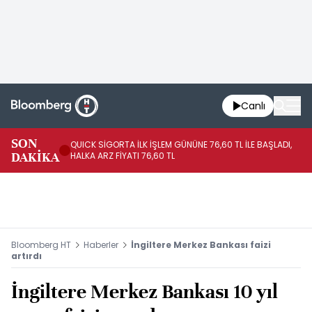
Canlı
SON
QUICK SİGORTA İLK İŞLEM GÜNÜNE 76,60 TL İLE BAŞLADI,
BI
DAKİKA
HALKA ARZ FİYATI 76,60 TL
PU
Bloomberg HT
Haberler
İngiltere Merkez Bankası faizi
artırdı
İngiltere Merkez Bankası 10 yıl