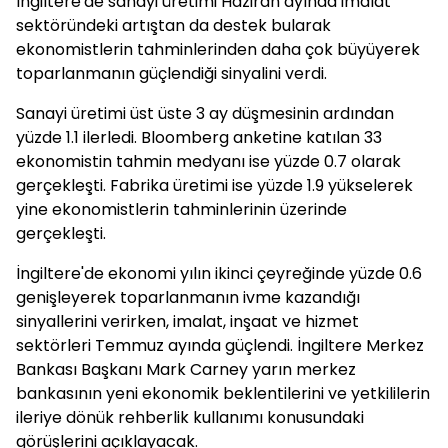
İngiltere'de sanayi üretimi Haziran ayında imalat
sektöründeki artıştan da destek bularak
ekonomistlerin tahminlerinden daha çok büyüyerek
toparlanmanın güçlendiği sinyalini verdi.
Sanayi üretimi üst üste 3 ay düşmesinin ardından
yüzde 1.1 ilerledi. Bloomberg anketine katılan 33
ekonomistin tahmin medyanı ise yüzde 0.7 olarak
gerçekleşti. Fabrika üretimi ise yüzde 1.9 yükselerek
yine ekonomistlerin tahminlerinin üzerinde
gerçekleşti.
İngiltere'de ekonomi yılın ikinci çeyreğinde yüzde 0.6
genişleyerek toparlanmanın ivme kazandığı
sinyallerini verirken, imalat, inşaat ve hizmet
sektörleri Temmuz ayında güçlendi. İngiltere Merkez
Bankası Başkanı Mark Carney yarın merkez
bankasının yeni ekonomik beklentilerini ve yetkililerin
ileriye dönük rehberlik kullanımı konusundaki
görüşlerini açıklayacak.