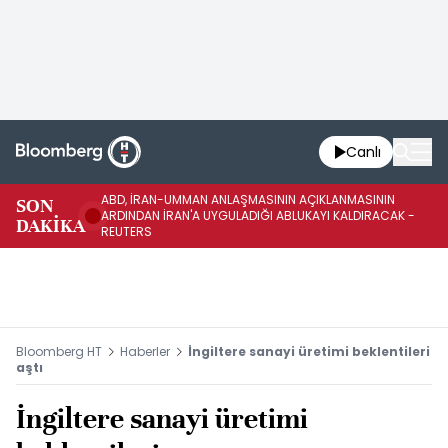
Canlı
ABD, İRAN-UMMAN ANLAŞMASININ AÇIKLANMASININ
AB
SON
ARDINDAN İRAN'A UYGULADIĞI ABLUKAYI KALDIRACAK -
GE
DAKİKA
REUTERS
UY
Bloomberg HT
Haberler
İngiltere sanayi üretimi beklentileri
aştı
İngiltere sanayi üretimi