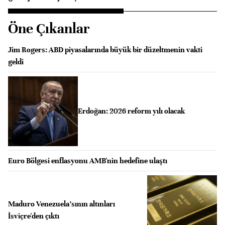
Öne Çıkanlar
Jim Rogers: ABD piyasalarında büyük bir düzeltmenin vakti
geldi
Erdoğan: 2026 reform yılı olacak
Euro Bölgesi enflasyonu AMB'nin hedefine ulaştı
Maduro Venezuela'sının altınları
İsviçre'den çıktı