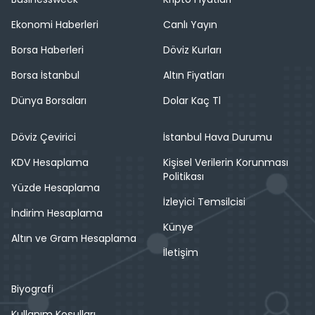
Ekonomi Haberleri
Canlı Yayın
Borsa Haberleri
Döviz Kurları
Borsa İstanbul
Altın Fiyatları
Dünya Borsaları
Dolar Kaç Tl
Döviz Çevirici
İstanbul Hava Durumu
KDV Hesaplama
Kişisel Verilerin Korunması
Politikası
Yüzde Hesaplama
İzleyici Temsilcisi
İndirim Hesaplama
Künye
Altın ve Gram Hesaplama
İletişim
Biyografi
Kullanım Koşulları