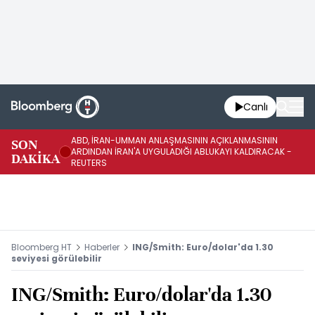
Canlı
ABD, İRAN-UMMAN ANLAŞMASININ AÇIKLANMASININ
AB
SON
ARDINDAN İRAN'A UYGULADIĞI ABLUKAYI KALDIRACAK -
GE
DAKİKA
REUTERS
UY
Bloomberg HT
Haberler
ING/Smith: Euro/dolar'da 1.30
seviyesi görülebilir
ING/Smith: Euro/dolar'da 1.30