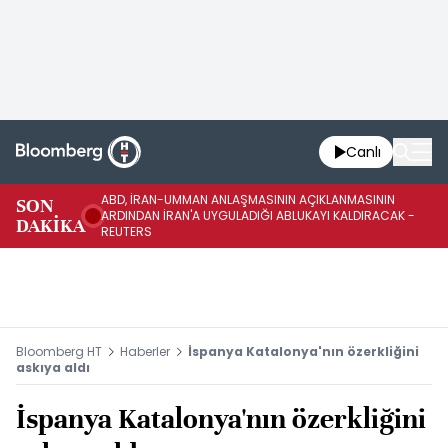
Canlı
ABD, İRAN-UMMAN ANLAŞMASININ AÇIKLANMASININ
AB
SON
ARDINDAN İRAN'A UYGULADIĞI ABLUKAYI KALDIRACAK -
GE
DAKİKA
REUTERS
UY
Bloomberg HT
Haberler
İspanya Katalonya'nın özerkliğini
askıya aldı
İspanya Katalonya'nın özerkliğini