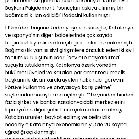
parlamentosu genel kurulunda konuşan Katalonya
Başkanı Puigdemont, "sonuçları askıya alınmış bir
bağımsızlık ilan edildiği" ifadesini kullanmıştı.
1 Ekim'den bugüne kadar yaşanan süreçte, Katalonya
ve İspanya'nın diğer bölgelerinde çok sayıda
bağımsızlık yanlısı ve karşıtı gösteriler düzenlenmişti.
Bağımsızlık yanlısı sivil girişimlere öncülük eden iki sivil
toplum kuruluşunun lideri "devlete başkaldırma"
suçuyla tutuklanmış, Katalonya özerk yönetim
hükümeti üyeleri ve Katalan parlamentosu meclis
başkanı ile divan kurulu üyeleri hakkında "görevini
kötüye kullanma ve anayasaya karşı gelme"
suçlarından soruşturma açılmıştı. Öte yandan binden
fazla şirket ve banka, Katalonya'daki merkezlerini
İspanya'nın diğer şehirlerine çekme kararı almış,
Katalan ürünleri boykot edilmiş ve belirsizlik
nedeniyle Katalonya ekonomisinin yüzde 20 kayba
uğradığı açıklanmıştı.