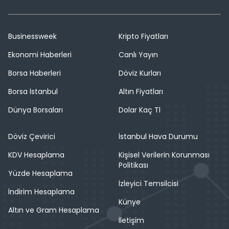
Businessweek
Kripto Fiyatları
Ekonomi Haberleri
Canlı Yayın
Borsa Haberleri
Döviz Kurları
Borsa İstanbul
Altın Fiyatları
Dünya Borsaları
Dolar Kaç Tl
Döviz Çevirici
İstanbul Hava Durumu
KDV Hesaplama
Kişisel Verilerin Korunması
Politikası
Yüzde Hesaplama
İzleyici Temsilcisi
İndirim Hesaplama
Künye
Altın ve Gram Hesaplama
İletişim