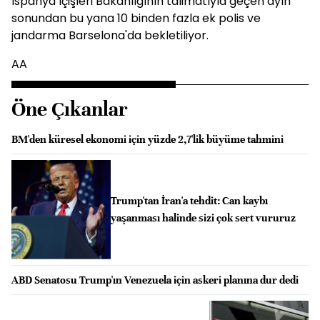
İspanya İçişleri Bakanlığının talimatıyla geçen ayın
sonundan bu yana 10 binden fazla ek polis ve
jandarma Barselona'da bekletiliyor.
AA
Öne Çıkanlar
BM'den küresel ekonomi için yüzde 2,7'lik büyüme tahmini
Trump'tan İran'a tehdit: Can kaybı
yaşanması halinde sizi çok sert vururuz
ABD Senatosu Trump'ın Venezuela için askeri planına dur dedi