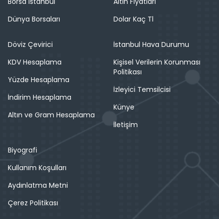
Borsa İstanbul
Altın Fiyatları
Dünya Borsaları
Dolar Kaç Tl
Döviz Çevirici
İstanbul Hava Durumu
KDV Hesaplama
Kişisel Verilerin Korunması
Politikası
Yüzde Hesaplama
İzleyici Temsilcisi
İndirim Hesaplama
Künye
Altın ve Gram Hesaplama
İletişim
Biyografi
Kullanım Koşulları
Aydınlatma Metni
Çerez Politikası