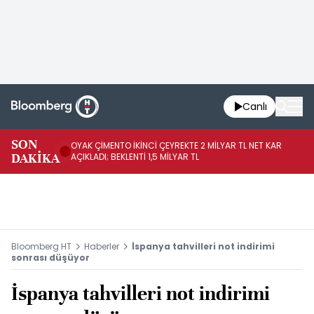
Canlı
İR
SON
OYAK ÇİMENTO İKİNCİ ÇEYREKTE 2 MİLYAR TL NET KAR
YÖ
DAKİKA
AÇIKLADI; BEKLENTİ 1,5 MİLYAR TL
OL
Bloomberg HT
Haberler
İspanya tahvilleri not indirimi
sonrası düşüyor
İspanya tahvilleri not indirimi