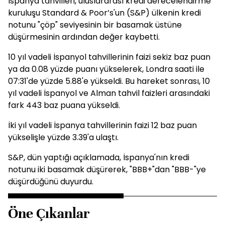
İspanya tahvilleri, uluslararası kredi derecelendirme
kuruluşu Standard & Poor’s'un (S&P) ülkenin kredi
notunu "çöp" seviyesinin bir basamak üstüne
düşürmesinin ardından değer kaybetti.
10 yıl vadeli İspanyol tahvillerinin faizi sekiz baz puan
ya da 0.08 yüzde puanı yükselerek, Londra saati ile
07:31'de yüzde 5.88'e yükseldi. Bu hareket sonrası, 10
yıl vadeli İspanyol ve Alman tahvil faizleri arasındaki
fark 443 baz puana yükseldi.
İki yıl vadeli İspanya tahvillerinin faizi 12 baz puan
yükselişle yüzde 3.39'a ulaştı.
S&P, dün yaptığı açıklamada, İspanya'nın kredi
notunu iki basamak düşürerek, "BBB+"dan "BBB-"ye
düşürdüğünü duyurdu.
Öne Çıkanlar