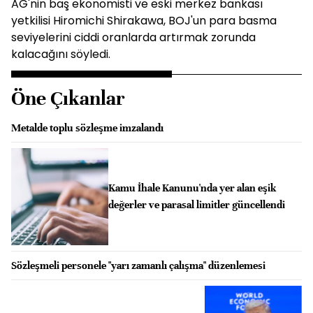
AG'nin baş ekonomisti ve eski merkez bankası
yetkilisi Hiromichi Shirakawa, BOJ'un para basma
seviyelerini ciddi oranlarda artırmak zorunda
kalacağını söyledi.
Öne Çıkanlar
Metalde toplu sözleşme imzalandı
Kamu İhale Kanunu'nda yer alan eşik
değerler ve parasal limitler güncellendi
Sözleşmeli personele "yarı zamanlı çalışma" düzenlemesi