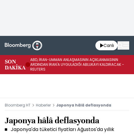
Canlı
ABD, İRAN-UMMAN ANLAŞMASININ AÇIKLANMASININ
AB
SON
ARDINDAN İRAN'A UYGULADIĞI ABLUKAYI KALDIRACAK -
GE
DAKİKA
REUTERS
UY
Bloomberg HT
Haberler
Japonya hâlâ deflasyonda
Japonya hâlâ deflasyonda
Japonya'da tüketici fiyatları Ağustos'da yıllık