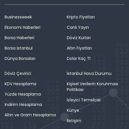
Businessweek
Kripto Fiyatları
Ekonomi Haberleri
Canlı Yayın
Borsa Haberleri
Döviz Kurları
Borsa İstanbul
Altın Fiyatları
Dünya Borsaları
Dolar Kaç Tl
Döviz Çevirici
İstanbul Hava Durumu
KDV Hesaplama
Kişisel Verilerin Korunması
Politikası
Yüzde Hesaplama
İzleyici Temsilcisi
İndirim Hesaplama
Künye
Altın ve Gram Hesaplama
İletişim