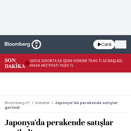
Canlı
SON
QUICK SİGORTA İLK İŞLEM GÜNÜNE 76,60 TL İLE BAŞLADI,
BI
DAKİKA
HALKA ARZ FİYATI 76,60 TL
PU
Bloomberg HT
Haberler
Japonya'da perakende satışlar
geriledi
Japonya'da perakende satışlar