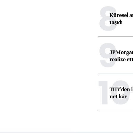
8
Küresel ar
taşıdı
9
JPMorgan
realize ett
10
THY'den i
net kâr