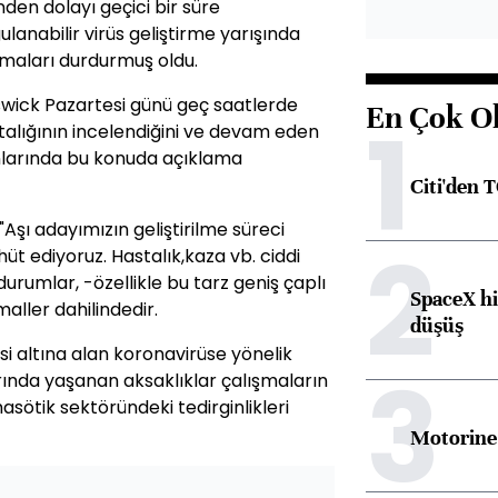
den dolayı geçici bir süre
ulanabilir virüs geliştirme yarışında
alışmaları durdurmuş oldu.
wick Pazartesi günü geç saatlerde
En Çok O
1
talığının incelendiğini ve devam eden
nlarında bu konuda açıklama
Citi'den 
şı adayımızın geliştirilme süreci
2
t ediyoruz. Hastalık,kaza vb. ciddi
urumlar, -özellikle bu tarz geniş çaplı
SpaceX hi
maller dahilindedir.
düşüş
i altına alan koronavirüse yönelik
3
arında yaşanan aksaklıklar çalışmaların
ötik sektöründeki tedirginlikleri
Motorine 