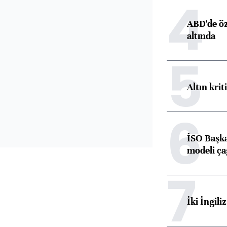
4
ABD'de öz
altında
5
Altın krit
6
İSO Başka
modeli ça
7
İki İngili