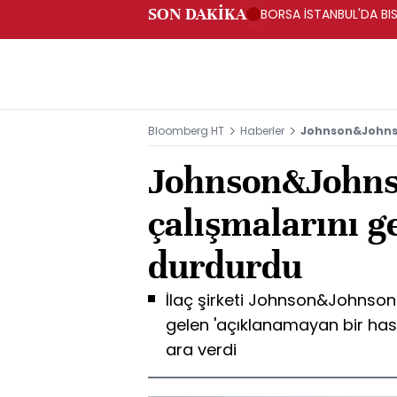
SON DAKİKA
BORSA İSTANBUL'DA BIS
Bloomberg HT
Haberler
Johnson&Johnso
Johnson&Johns
çalışmalarını g
durdurdu
İlaç şirketi Johnson&Johnso
gelen 'açıklanamayan bir hast
ara verdi