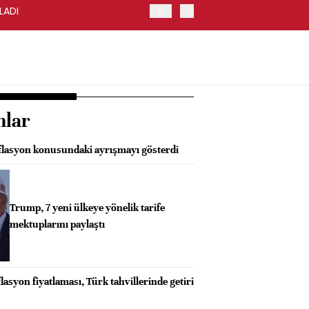
LADI
FED/KASHKARI: FAİZ ORA
nlar
nflasyon konusundaki ayrışmayı gösterdi
Trump, 7 yeni ülkeye yönelik tarife
mektuplarını paylaştı
asyon fiyatlaması, Türk tahvillerinde getiri