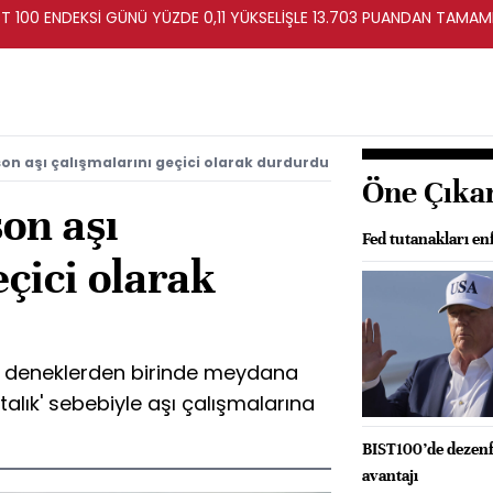
T 100 ENDEKSİ GÜNÜ YÜZDE 0,11 YÜKSELİŞLE 13.703 PUANDAN TAMAM
n aşı çalışmalarını geçici olarak durdurdu
Öne Çıka
on aşı
Fed tutanakları e
eçici olarak
n deneklerden birinde meydana
alık' sebebiyle aşı çalışmalarına
BIST100’de dezenfl
avantajı