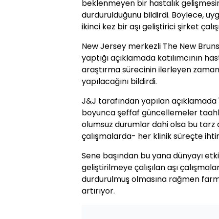
beklenmeyen bir hastalık gelişmesin
durdurulduğunu bildirdi. Böylece, uyg
ikinci kez bir aşı geliştirici şirket ç
New Jersey merkezli The New Bruns
yaptığı açıklamada katılımcının has
araştırma sürecinin ilerleyen zama
yapılacağını bildirdi.
J&J tarafından yapılan açıklamada "A
boyunca şeffaf güncellemeler taahhü
olumsuz durumlar dahi olsa bu tarz d
çalışmalarda- her klinik süreçte ihti
Sene başından bu yana dünyayı etkis
geliştirilmeye çalışılan aşı çalışmal
durdurulmuş olmasına rağmen farmas
artırıyor.