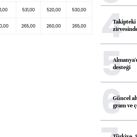
4
1,00
531,00
520,00
530,00
Takipteki 
0,00
265,00
260,00
265,00
zirvesind
5
Almanya'd
desteği
6
Güncel al
gram ve ç
Türkiye, 