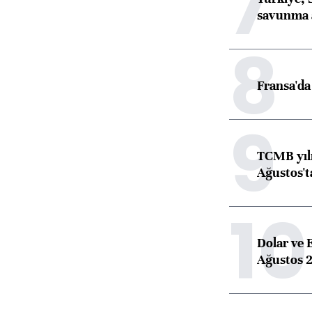
7
savunma 
8
Fransa'da 
9
TCMB yılı
Ağustos't
10
Dolar ve 
Ağustos 2