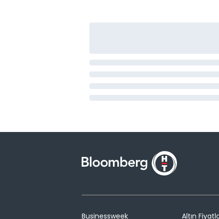
Businessweek
Altın Fiyatla