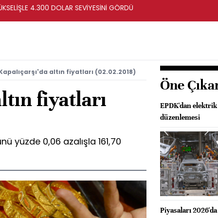
ÜKSELİŞLE 4.300 DOLAR SEVİYESİNİ GÖRDÜ
Kapalıçarşı'da altın fiyatları (02.02.2018)
Öne Çıka
ltın fiyatları
EPDK'dan elektrik 
düzenlemesi
nü yüzde 0,06 azalışla 161,70
Piyasaları 2026'da 