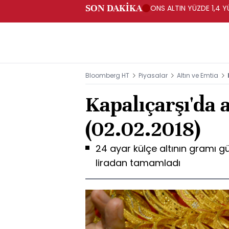
SON DAKİKA
ONS ALTIN YÜZDE 1,4 Y
Bloomberg HT
Piyasalar
Altın ve Emtia
Kapalıçarşı'da a
(02.02.2018)
24 ayar külçe altının gramı gü
liradan tamamladı