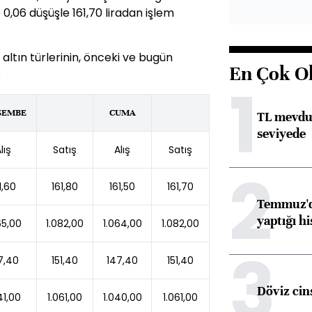
0,06 düşüşle 161,70 liradan işlem
 altın türlerinin, önceki ve bugün
En Çok O
:
1
ŞEMBE
CUMA
TL mevdua
seviyede
lış
Satış
Alış
Satış
2
1,60
161,80
161,50
161,70
Temmuz'da
yaptığı hi
65,00
1.082,00
1.064,00
1.082,00
3
7,40
151,40
147,40
151,40
Döviz cins
41,00
1.061,00
1.040,00
1.061,00