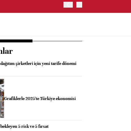
SK HYNIX, GÜNEY KORE'D
YATIRIM YAPACAK- BN
nlar
dağıtım şirketleri için yeni tarife dönemi
Grafiklerle 2025'te Türkiye ekonomisi
bekleyen 5 risk ve 5 fırsat