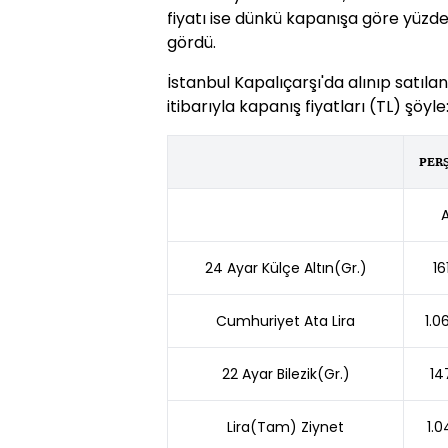
fiyatı ise dünkü kapanışa göre yüzde 
gördü.
İstanbul Kapalıçarşı'da alınıp satılan
itibarıyla kapanış fiyatları (TL) şöyle
PER
A
24 Ayar Külçe Altın(Gr.)
16
Cumhuriyet Ata Lira
1.0
22 Ayar Bilezik(Gr.)
14
Lira(Tam) Ziynet
1.0