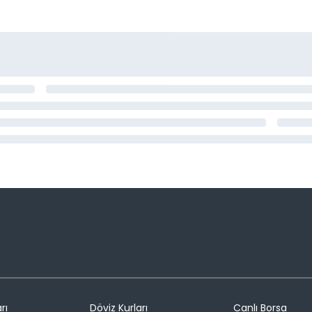
rı
Döviz Kurları
Canlı Borsa