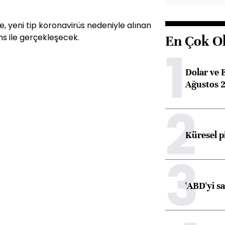
e, yeni tip koronavirüs nedeniyle alınan
s ile gerçekleşecek.
En Çok O
1
Dolar ve 
Ağustos 2
2
Küresel p
3
'ABD'yi s