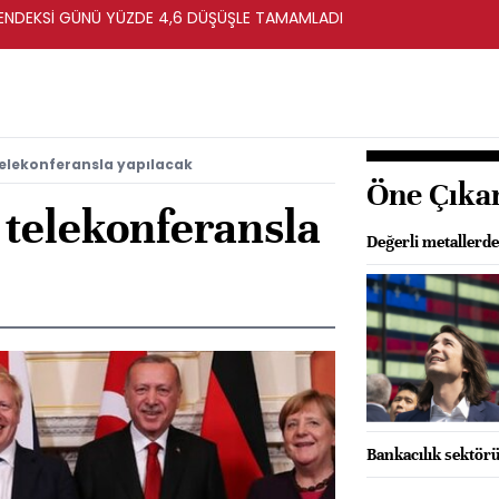
ENDEKSİ GÜNÜ YÜZDE 4,6 DÜŞÜŞLE TAMAMLADI
 telekonferansla yapılacak
Öne Çıka
i telekonferansla
Değerli metallerd
Bankacılık sektörü