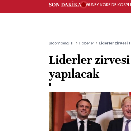
SON DAKİKA
GÜNEY KORE'DE KOSPI 
Bloomberg HT
Haberler
Liderler zirvesi
Liderler zirves
yapılacak