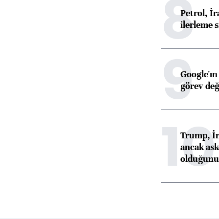
8
Petrol, 
ilerleme s
9
Google'ın
görev değ
10
Trump, İr
ancak aske
olduğunu 