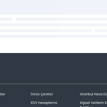
ları
Döviz Çevirici
İstanbul Hava 
n
KDV Hesaplama
Kişisel Verilerin