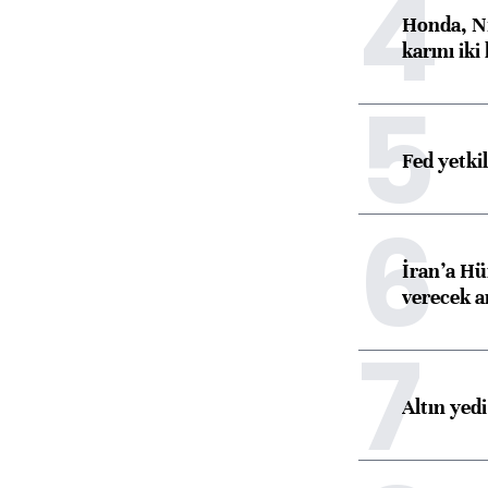
4
Honda, Ni
karını iki
5
Fed yetki
6
İran’a Hü
verecek 
7
Altın yed