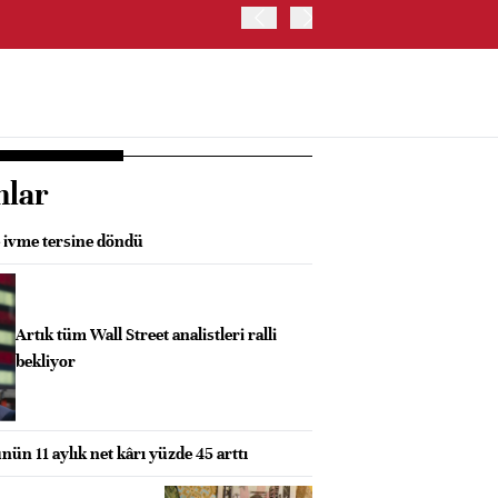
JAPONYA BORSASI'NDA TO
nlar
e ivme tersine döndü
Artık tüm Wall Street analistleri ralli
bekliyor
nün 11 aylık net kârı yüzde 45 arttı