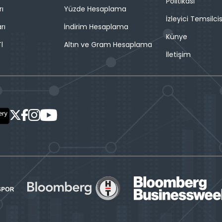
Politikası
rı
Yüzde Hesaplama
İzleyici Temsilcis
rı
İndirim Hesaplama
Künye
l
Altın ve Gram Hesaplama
İletişim