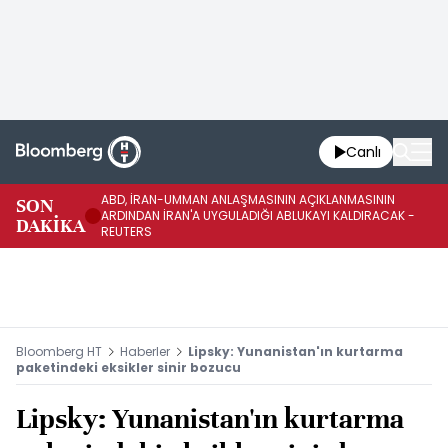
Canlı
ABD, İRAN-UMMAN ANLAŞMASININ AÇIKLANMASININ
AB
SON
ARDINDAN İRAN'A UYGULADIĞI ABLUKAYI KALDIRACAK -
GE
DAKİKA
REUTERS
UY
Bloomberg HT
Haberler
Lipsky: Yunanistan'ın kurtarma
paketindeki eksikler sinir bozucu
Lipsky: Yunanistan'ın kurtarma