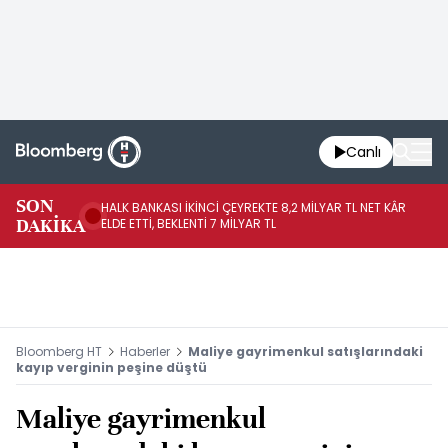
Canlı
SON
HALK BANKASI İKİNCİ ÇEYREKTE 8,2 MİLYAR TL NET KÂR
İŞ
DAKİKA
ELDE ETTİ, BEKLENTİ 7 MİLYAR TL
MÜ
Bloomberg HT
Haberler
Maliye gayrimenkul satışlarındaki
kayıp verginin peşine düştü
Maliye gayrimenkul