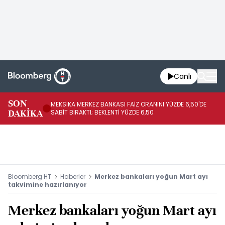
Canlı
SON
MEKSİKA MERKEZ BANKASI FAİZ ORANINI YÜZDE 6,50'DE
OY
DAKİKA
SABİT BIRAKTI; BEKLENTİ YÜZDE 6,50
AÇ
Bloomberg HT
Haberler
Merkez bankaları yoğun Mart ayı
takvimine hazırlanıyor
Merkez bankaları yoğun Mart ayı