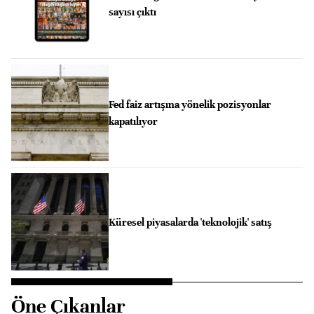
sayısı çıktı
Fed faiz artışına yönelik pozisyonlar
kapatılıyor
Küresel piyasalarda 'teknolojik' satış
Öne Çıkanlar