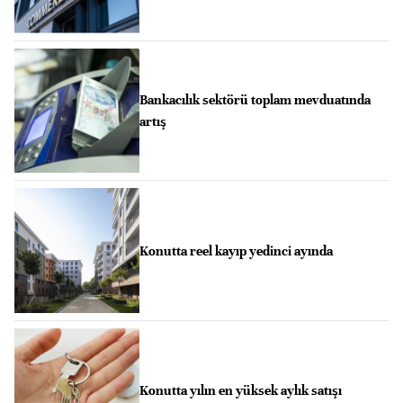
Bankacılık sektörü toplam mevduatında
artış
Konutta reel kayıp yedinci ayında
Konutta yılın en yüksek aylık satışı