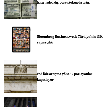
Kısa vadeli dış borç stokunda artış
Bloomberg Businessweek Türkiye'nin 139.
sayısı çıktı
Fed faiz artışına yönelik pozisyonlar
kapatılıyor