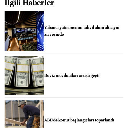
İlgili Haberler
Yabancı yatırımcının tahvil alımı altı ayın
zirvesinde
Döviz mevduatları artışa geçti
ABD'de konut başlangıçları toparlandı