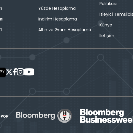
Politikası
rı
Yüzde Hesaplama
İzleyici Temsilcis
rı
İndirim Hesaplama
Künye
l
Altın ve Gram Hesaplama
İletişim