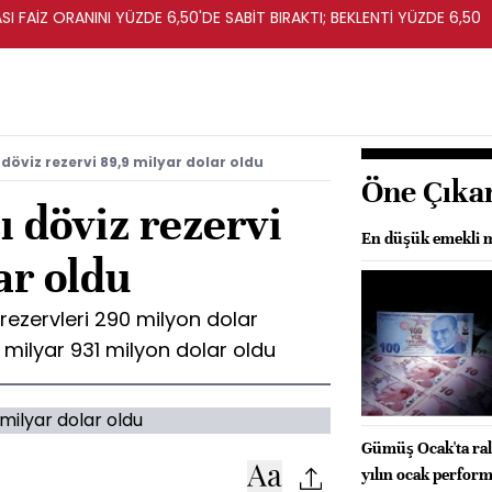
I FAİZ ORANINI YÜZDE 6,50'DE SABİT BIRAKTI; BEKLENTİ YÜZDE 6,50
döviz rezervi 89,9 milyar dolar oldu
Öne Çıka
 döviz rezervi
En düşük emekli ma
ar oldu
rezervleri 290 milyon dolar
9 milyar 931 milyon dolar oldu
Gümüş Ocak'ta ral
yılın ocak perfor