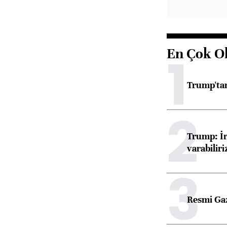
En Çok O
1
Trump'tan
2
Trump: İr
varabiliri
3
Resmi Ga